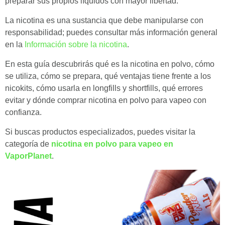
preparar sus propios líquidos con mayor libertad.
para
Preparar
La nicotina es una sustancia que debe manipularse con
Nicotina
responsabilidad; puedes consultar más información general
Líquida,
en la
Información sobre la nicotina
.
Usarla
En esta guía descubrirás qué es la nicotina en polvo, cómo
en
se utiliza, cómo se prepara, qué ventajas tiene frente a los
Longfills
nicokits, cómo usarla en longfills y shortfills, qué errores
y
evitar y dónde comprar nicotina en polvo para vapeo con
Crear
confianza.
Líquidos
DIY
Si buscas productos especializados, puedes visitar la
categoría de
nicotina en polvo para vapeo en
VaporPlanet
.