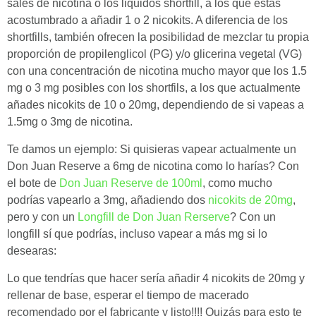
sales de nicotina o los liquidos shortfill, a los que estás
acostumbrado a añadir 1 o 2 nicokits. A diferencia de los
shortfills, también ofrecen la posibilidad de mezclar tu propia
proporción de propilenglicol (PG) y/o glicerina vegetal (VG)
con una concentración de nicotina mucho mayor que los 1.5
mg o 3 mg posibles con los shortfils, a los que actualmente
añades nicokits de 10 o 20mg, dependiendo de si vapeas a
1.5mg o 3mg de nicotina.
Te damos un ejemplo: Si quisieras vapear actualmente un
Don Juan Reserve a 6mg de nicotina como lo harías? Con
el bote de
Don Juan Reserve de 100ml
, como mucho
podrías vapearlo a 3mg, añadiendo dos
nicokits de 20mg
,
pero y con un
Longfill de Don Juan Rerserve
? Con un
longfill sí que podrías, incluso vapear a más mg si lo
desearas:
Lo que tendrías que hacer sería añadir 4 nicokits de 20mg y
rellenar de base, esperar el tiempo de macerado
recomendado por el fabricante y listo!!!! Quizás para esto te