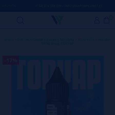
R DUDA
(+34) 674 656 090 / INFO@VAPORPLANET.ES
0
Inicio
>
DIY - ALQUIMIA
>
Bases y Nicokits
>
NICO KITS
>
Nicokit
50/50 20mg TOPVAP
-17%