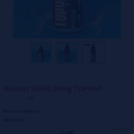
Nicokit 50/50 20mg TOPVAP
0/5
Nicotina: 20mg/ml
50PG/50VG
Botella PET de 10ml
ver más...
1,20€