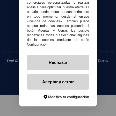
comerciales personalizadas o realizar
Términos y condiciones de uso
análisis para optimizar nuestra oferta. El
Política de privacidad
usuario puede retirar su consentimiento
en todo momento, desde el enlace
Política de cookies
«Política de cookies». También puede
aceptar todas las cookies pulsando el
botón Aceptar y Cerrar. Es posible
rechazarlas todas o seleccionar algunas
de las cookies mediante el botón
Configuración.
© VaporPlanet.es
|
Comprar Cigarrillos Electrónicos
|
Tienda de
Cigarrillos Electrónicos
Yopi Online SL CIF: B90451832
|
Centro Comercial Las Torres -
Rechazar
Local 26 - 41400 Écija (Sevilla) - 674 656 090
Aceptar y cerrar
Modifica tu configuración