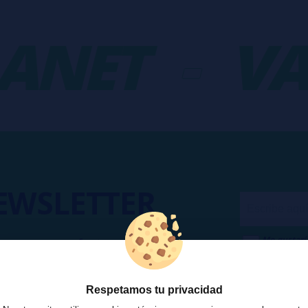
NET
-
VAP
EWSLETTER
Me gustarí
a acceso a ofertas, descuentos y
Puedo dar
 unirte?
Publicidad
Respetamos tu privacidad