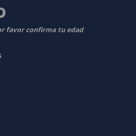
D
or favor confirma tu edad
s