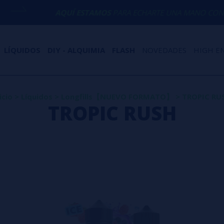
AQUÍ ESTAMOS
PARA ECHARTE UNA MANO CON CUALQU
LÍQUIDOS
DIY - ALQUIMIA
FLASH
NOVEDADES
HIGH E
icio
>
Líquidos
>
Longfills【NUEVO FORMATO】
>
TROPIC RU
TROPIC RUSH