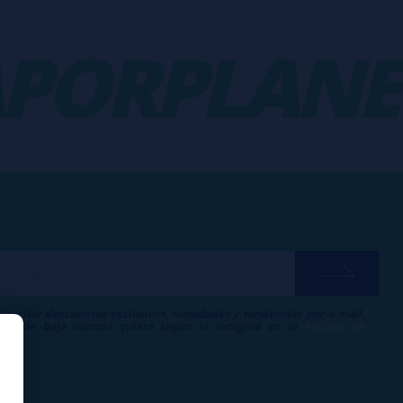
ORPLANET
a recibir descuentos exclusivos, novedades y tendencias por e-mail.
me de baja cuando quiera según lo recogido en la
Política de
.