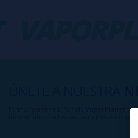
VAPORPLA
ÚNETE A NUESTRA
N
Formar parte de la familia
VaporPlanet
te d
promociones exclusivas, ¿a qué esperas para