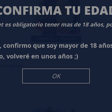
CONFIRMA TU EDA
t es obligatorio tener mas de 18 años, p
í, confirmo que soy mayor de 18 año
o, volveré en unos años ;)
 70ml VG Fast
OK