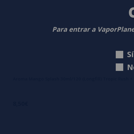
Para entrar a VaporPlane
S
N
Aroma Mango Splash 30ml/120 (Longfill) Tropic Rush +
8,50€