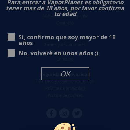
Para entrar a VaporPlanet es obligatorio
VaporPlanet
tener mas de 18 años, por favor confirma
Sobre nosotros
tu edad
Calculadora DIY Alquimia
Contacto
Sí, confirmo que soy mayor de 18
Atención al cliente
años
Envíos y devoluciones
No, volveré en unos años ;)
Formas de pago
Contacto
OK
Seguridad y Privacidad
Términos y condiciones de uso
Política de privacidad
Política de cookies