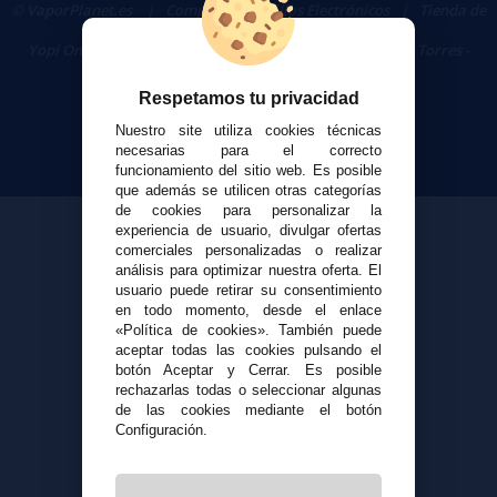
© VaporPlanet.es
|
Comprar Cigarrillos Electrónicos
|
Tienda de
Cigarrillos Electrónicos
Yopi Online SL CIF: B90451832
|
Centro Comercial Las Torres -
Local 26 - 41400 Écija (Sevilla) - 674 656 090
Respetamos tu privacidad
Nuestro site utiliza cookies técnicas
necesarias para el correcto
funcionamiento del sitio web. Es posible
que además se utilicen otras categorías
de cookies para personalizar la
experiencia de usuario, divulgar ofertas
comerciales personalizadas o realizar
análisis para optimizar nuestra oferta. El
usuario puede retirar su consentimiento
en todo momento, desde el enlace
«Política de cookies». También puede
aceptar todas las cookies pulsando el
botón Aceptar y Cerrar. Es posible
rechazarlas todas o seleccionar algunas
de las cookies mediante el botón
Configuración.