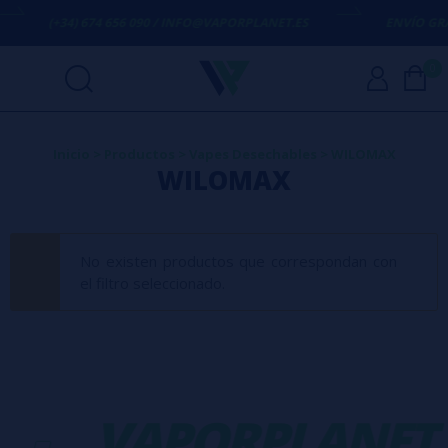
(+34) 674 656 090 / INFO@VAPORPLANET.ES
ENVÍO GRAT
0
Inicio
>
Productos
>
Vapes Desechables
>
WILOMAX
WILOMAX
No existen productos que correspondan con
el filtro seleccionado.
-
VAPORPLANET