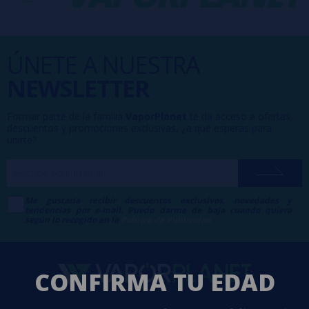
ÚNETE A NUESTRA
NEWSLETTER
Formar parte de la familia
VaporPlanet
te da acceso a ofertas,
descuentos y promociones exclusivas, ¿a qué esperas para
unirte?
Me gustaría recibir descuentos exclusivos, novedades y
tendencias por e-mail. Puedo darme de baja cuando quiera
según lo recogido en la
Política de Publicidad
.
CONFIRMA TU EDAD