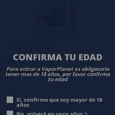
Aroma Smaug 30ml - T&S Flavours
CONFIRMA TU EDAD
8,90€
Para entrar a VaporPlanet es obligatorio
avísame
tener mas de 18 años, por favor confirma
tu edad
Sí, confirmo que soy mayor de 18
años
No, volveré en unos años ;)