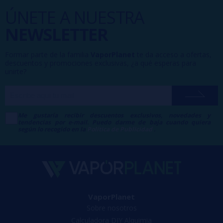
ÚNETE A NUESTRA
NEWSLETTER
Formar parte de la familia
VaporPlanet
te da acceso a ofertas,
descuentos y promociones exclusivas, ¿a qué esperas para
unirte?
Me gustaría recibir descuentos exclusivos, novedades y
tendencias por e-mail. Puedo darme de baja cuando quiera
según lo recogido en la
Política de Publicidad
.
VaporPlanet
Sobre nosotros
Calculadora DIY Alquimia