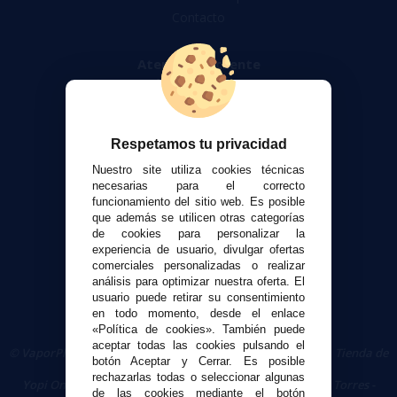
Contacto
Atención al cliente
Envíos y devoluciones
Formas de pago
Contacto
Respetamos tu privacidad
Nuestro site utiliza cookies técnicas
Seguridad y Privacidad
necesarias para el correcto
Términos y condiciones de uso
funcionamiento del sitio web. Es posible
Política de privacidad
que además se utilicen otras categorías
de cookies para personalizar la
Política de cookies
experiencia de usuario, divulgar ofertas
comerciales personalizadas o realizar
análisis para optimizar nuestra oferta. El
usuario puede retirar su consentimiento
en todo momento, desde el enlace
«Política de cookies». También puede
aceptar todas las cookies pulsando el
© VaporPlanet.es
|
Comprar Cigarrillos Electrónicos
|
Tienda de
botón Aceptar y Cerrar. Es posible
Cigarrillos Electrónicos
rechazarlas todas o seleccionar algunas
Yopi Online SL CIF: B90451832
|
Centro Comercial Las Torres -
de las cookies mediante el botón