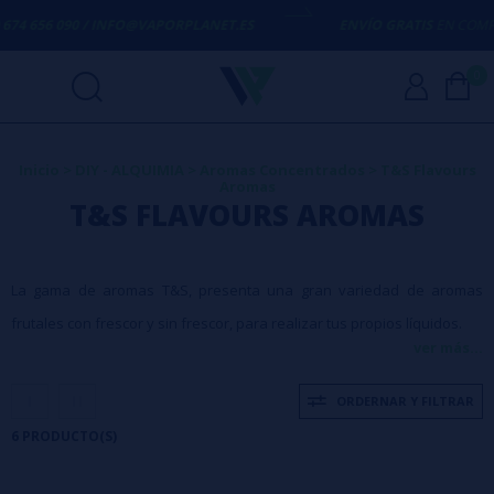
74 656 090 / INFO@VAPORPLANET.ES
ENVÍO GRATIS
EN COMPRAS
0
Inicio
>
DIY - ALQUIMIA
>
Aromas Concentrados
>
T&S Flavours
Aromas
T&S FLAVOURS AROMAS
La gama de aromas T&S, presenta una gran variedad de aromas
frutales con frescor y sin frescor, para realizar tus propios líquidos.
ver más...
ORDERNAR Y FILTRAR
6 PRODUCTO(S)