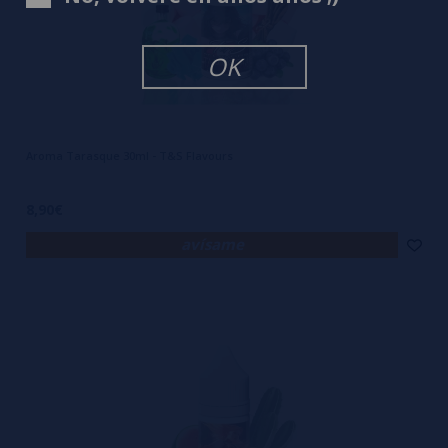
OK
Aroma Tarasque 30ml - T&S Flavours
8,90€
avísame