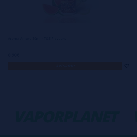
Aroma Amaru 30ml - T&S Flavours
8,90€
avísame
VAPORPLANET
V