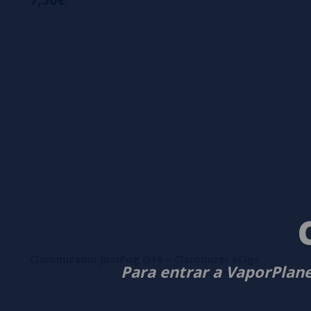
Claromizador JustFog Q16 – Claromizer eCigs
Para entrar a VaporPlane