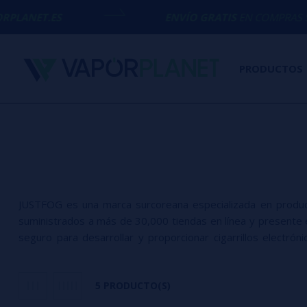
ES
ENVÍO GRATIS
EN COMPRAS SUPERIORE
PRODUCTOS
JUSTFOG es una marca surcoreana especializada en producto
suministrados a más de 30,000 tiendas en línea y presente
seguro para desarrollar y proporcionar cigarrillos electrón
electrónicos más importantes del mundo al desarrollar c
productos son desarrollados por PhD, expertos en cigarr
5 PRODUCTO(S)
optimización antes de ser fabricados y lanzados al mercad
procedimientos, desde el desarrollo hasta la fabricación de l