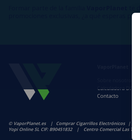
Formar parte de la familia
VaporPlanet
te d
promociones exclusivas, ¿a qué esperas para
VaporPlanet
Sobre nosotros
Calculadora DIY A
Contacto
© VaporPlanet.es
|
Comprar Cigarrillos Electrónicos
|
Ti
Yopi Online SL CIF: B90451832
|
Centro Comercial Las Torres