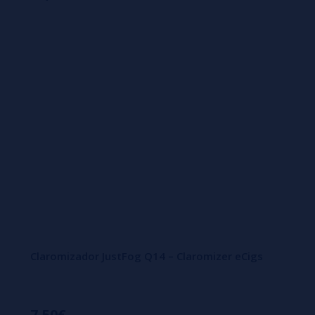
Claromizador JustFog Q14 – Claromizer eCigs
7,50€