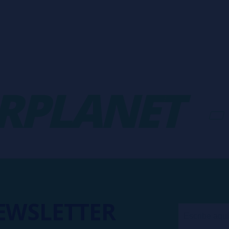
PLANET
-
EWSLETTER