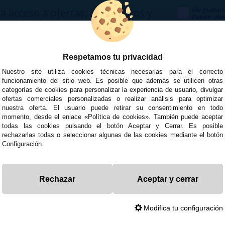
Me gustarí
a acceso a ofertas, descuentos y
Puedo dar
 unirte?
Publicidad
Respetamos tu privacidad
Nuestro site utiliza cookies técnicas necesarias para el correcto
funcionamiento del sitio web. Es posible que además se utilicen otras
categorías de cookies para personalizar la experiencia de usuario, divulgar
ofertas comerciales personalizadas o realizar análisis para optimizar
Atención al cliente
Segurid
nuestra oferta. El usuario puede retirar su consentimiento en todo
momento, desde el enlace «Política de cookies». También puede aceptar
todas las cookies pulsando el botón Aceptar y Cerrar. Es posible
Envíos y devoluciones
Términos
rechazarlas todas o seleccionar algunas de las cookies mediante el botón
lquimia
Formas de pago
Política 
Configuración.
Contacto
Política 
Rechazar
Aceptar y cerrar
enda de Cigarrillos Electrónicos
 - Local 26 - 41400 Écija (Sevilla) - 674 656 090
Modifica tu configuración