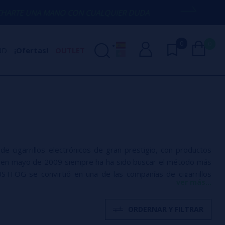
A MANO CON CUALQUIER DUDA
(+34) 674
0
0
ND
¡Ofertas!
OUTLET
 cigarrillos electrónicos de gran prestigio, con productos
ón en mayo de 2009 siempre ha ha sido buscar el método más
 JUSTFOG se convirtió en una de las compañías de cigarrillos
ver más...
os, como los atomizadores MAXI y JustFog 1453. Todos sus
ados, pasan por innumerables pruebas y procedimientos de
ORDERNAR Y FILTRAR
rillos electrónicos, se supervisan estrictamente todos los