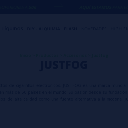
S A
50€
AQUÍ ESTAMOS
PARA ECHARTE UN
LÍQUIDOS
DIY - ALQUIMIA
FLASH
NOVEDADES
HIGH E
Inicio
>
Productos
>
Accesorios
>
Justfog
JUSTFOG
s de cigarrillos electrónicos. JUSTFOG es una marca mundial de
 en más de 50 países en el mundo. Su pasión desde su fundaci
icos de alta calidad como una fuente alternativa a la nicotina.
ontinuamente productos innovadores de cigarrillos electrónic
illos electrónicos. Todos los productos, una vez desarroll
o. A diferencia de la mayoría de los demás productos de cigar
os productos.