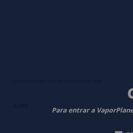
Crisp Red Grape Yeti 3K Salts Frosty 10ml
4,50€
Para entrar a VaporPlane