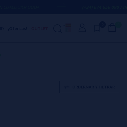
 DUDA
(+34) 674 656 090 / INFO@VAPORP
0
0
ND
¡Ofertas!
OUTLET
s
ORDERNAR Y FILTRAR