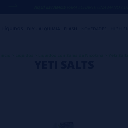
AQUÍ ESTAMOS
PARA ECHARTE UNA MANO CON CUALQUIER
LÍQUIDOS
DIY - ALQUIMIA
FLASH
NOVEDADES
HIGH E
Inicio
>
Líquidos
>
Líquidos con Sales de Nicotina
>
Yeti Salt
YETI SALTS