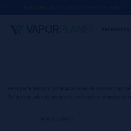
VÍO GRATIS
EN COMPRAS SUPERIORES A
50€
PRODUCTOS
I
De la gama premium, los líquidos Nvee de sabores tradicion
líquidos con sales de nicotina de Nvee están elaborados con i
8 PRODUCTO(S)