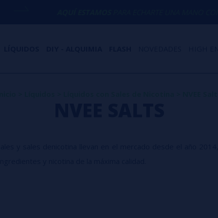
AQUÍ ESTAMOS
PARA ECHARTE UNA MANO CON CUALQUIER
LÍQUIDOS
DIY - ALQUIMIA
FLASH
NOVEDADES
HIGH E
nicio
>
Líquidos
>
Líquidos con Sales de Nicotina
>
NVEE Salt
NVEE SALTS
ales y sales denicotina llevan en el mercado desde el año 2014
ngredientes y nicotina de la máxima calidad.