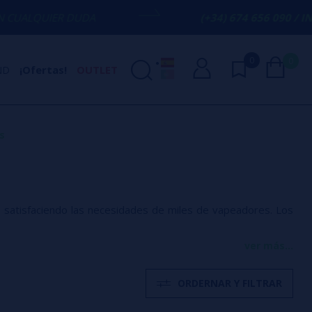
 DUDA
(+34) 674 656 090 / INFO@VAPORP
0
0
ND
¡Ofertas!
OUTLET
s
, satisfaciendo las necesidades de miles de vapeadores. Los
ver más...
ORDERNAR Y FILTRAR