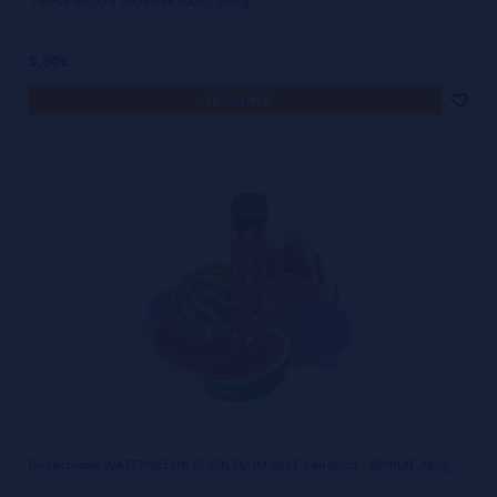
TRIPLE MELON Vapokiss 800BC 20mg
5,90€
avísame
Desechable WATERMELON BUBBLEGUM 800T VapoKiss - 800Puff 20mg