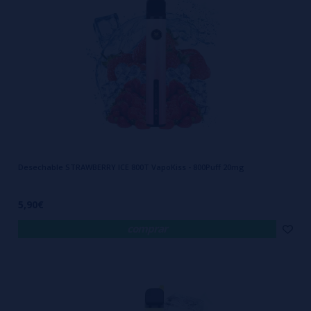
Precio de Vapo Kiss y su
relación calidad-experiencia
Al analizar el precio de este dispositivo, uno de los aspectos más
valorados es su equilibrio entre coste y rendimiento. El vape Vapo
Kiss se presenta como una solución lista para usar, sin
mantenimiento ni gastos adicionales, frente a otros sistemas que
Desechable STRAWBERRY ICE 800T VapoKiss - 800Puff 20mg
requieren la compra recurrente de líquidos, resistencias o baterías.
Sin mantenimiento
: no requiere limpieza ni sustitución de piezas
5,90€
Consistencia
: el sabor se mantiene estable hasta el final
comprar
Seguridad
: fabricación con materiales de grado médico y alimentario
La durabilidad de los componentes internos permite aprovechar cada
calada de forma eficiente, lo que se traduce en una sensación de
inversión bien aprovechada frente a otras alternativas disponibles en