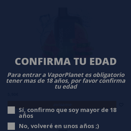
CONFIRMA TU EDAD
Para entrar a VaporPlanet es obligatorio
Desechable LUSH ICE 800B VapoKiss - 800Puff 20mg
tener mas de 18 años, por favor confirma
tu edad
5,90€
avísame
Sí, confirmo que soy mayor de 18
años
No, volveré en unos años ;)