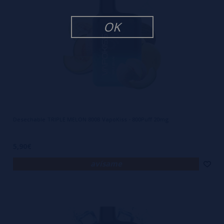
OK
Desechable TRIPLE MELON 800B VapoKiss - 800Puff 20mg
5,90€
avísame