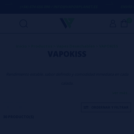
4) 674 656 090 / INFO@VAPORPLANET.ES
ENVÍO GRATIS
EN COM
0
Inicio
>
Productos
>
Vapes Desechables
>
VAPOKISS
VAPOKISS
Rendimiento estable, sabor definido y comodidad inmediata en cada
calada.
ver más...
Innovación y sabor en
ORDERNAR Y FILTRAR
cada calada
30 PRODUCTO(S)