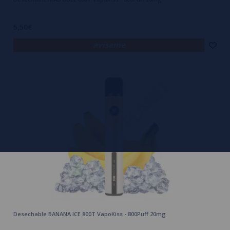
5,50€
avísame
Desechable BANANA ICE 800T VapoKiss - 800Puff 20mg