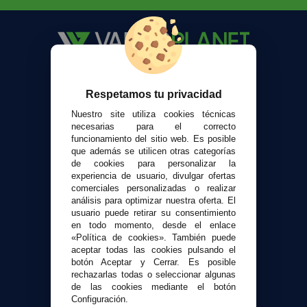
VaporPlanet
Respetamos tu privacidad
Sobre nosotros
Calculadora DIY Alquimia
Nuestro site utiliza cookies técnicas
necesarias para el correcto
Contacto
funcionamiento del sitio web. Es posible
que además se utilicen otras categorías
de cookies para personalizar la
Atención al cliente
experiencia de usuario, divulgar ofertas
Envíos y devoluciones
comerciales personalizadas o realizar
Formas de pago
análisis para optimizar nuestra oferta. El
usuario puede retirar su consentimiento
Contacto
en todo momento, desde el enlace
«Política de cookies». También puede
aceptar todas las cookies pulsando el
Seguridad y Privacidad
botón Aceptar y Cerrar. Es posible
Términos y condiciones de uso
rechazarlas todas o seleccionar algunas
Política de privacidad
de las cookies mediante el botón
Configuración.
Política de cookies