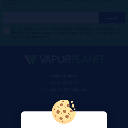
unirte?
Me gustaría recibir descuentos exclusivos, novedades y
tendencias por e-mail. Puedo darme de baja cuando quiera
según lo recogido en la
Política de Publicidad
.
VaporPlanet
Sobre nosotros
Calculadora DIY Alquimia
Contacto
Atención al cliente
Envíos y devoluciones
Formas de pago