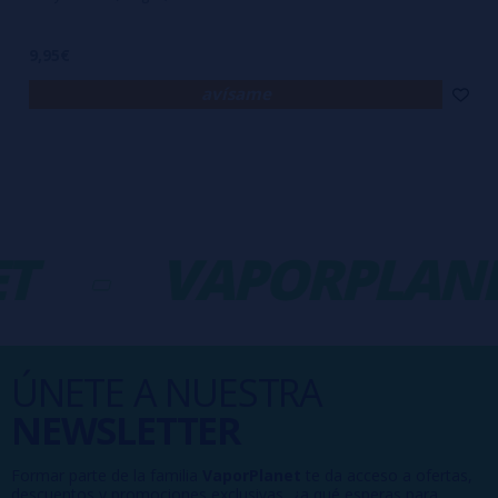
9,95€
avísame
T
-
VAPORPLANE
ÚNETE A NUESTRA
NEWSLETTER
Formar parte de la familia
VaporPlanet
te da acceso a ofertas,
descuentos y promociones exclusivas, ¿a qué esperas para