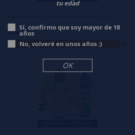
tu edad
Apple Mint 20ml/60 (Longfill) Blendfeel Pianeta Menta + 70ml VG
Sí, confirmo que soy mayor de 18
años
10,50€
No, volveré en unos años ;)
avísame
OK