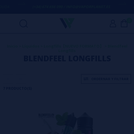
A
(+34) 674 656 090 / INFO@VAPORPLANET.ES
ENVÍ
0
Inicio
>
Líquidos
>
Longfills【NUEVO FORMATO】
>
Blendfeel
Longfills
BLENDFEEL LONGFILLS
ORDERNAR Y FILTRAR
7 PRODUCTO(S)