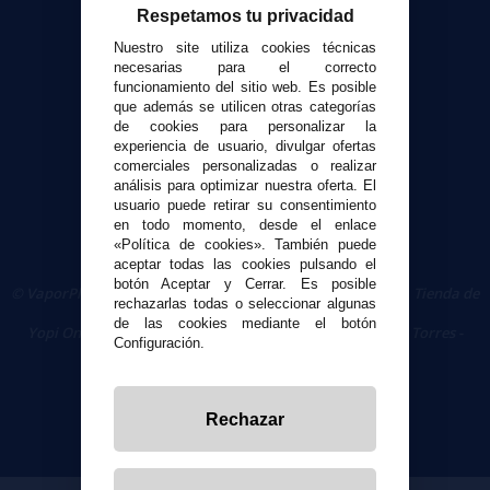
Contacto
Respetamos tu privacidad
Nuestro site utiliza cookies técnicas
necesarias para el correcto
Seguridad y Privacidad
funcionamiento del sitio web. Es posible
Términos y condiciones de uso
que además se utilicen otras categorías
Política de privacidad
de cookies para personalizar la
experiencia de usuario, divulgar ofertas
Política de cookies
comerciales personalizadas o realizar
análisis para optimizar nuestra oferta. El
usuario puede retirar su consentimiento
en todo momento, desde el enlace
«Política de cookies». También puede
aceptar todas las cookies pulsando el
botón Aceptar y Cerrar. Es posible
© VaporPlanet.es
|
Comprar Cigarrillos Electrónicos
|
Tienda de
rechazarlas todas o seleccionar algunas
Cigarrillos Electrónicos
de las cookies mediante el botón
Yopi Online SL CIF: B90451832
|
Centro Comercial Las Torres -
Configuración.
Local 26 - 41400 Écija (Sevilla) - 674 656 090
Rechazar