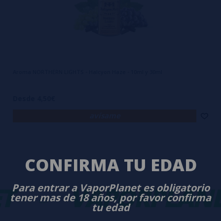
Aroma NORTHERN LIGHTS - Halcyon Haze - 10ml y 30ml
Desde 4,50€
avísame
CONFIRMA TU EDAD
T
Para entrar a VaporPlanet es obligatorio
-
VAPORPLANE
tener mas de 18 años, por favor confirma
tu edad