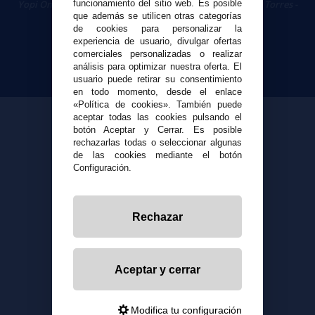
Yopi Online SL CIF: B90451832
|
Centro Comercial Las Torres -
funcionamiento del sitio web. Es posible
Local 26 - 41400 Écija (Sevilla) - 674 656 090
que además se utilicen otras categorías
de cookies para personalizar la
experiencia de usuario, divulgar ofertas
comerciales personalizadas o realizar
análisis para optimizar nuestra oferta. El
usuario puede retirar su consentimiento
en todo momento, desde el enlace
«Política de cookies». También puede
aceptar todas las cookies pulsando el
botón Aceptar y Cerrar. Es posible
rechazarlas todas o seleccionar algunas
de las cookies mediante el botón
Configuración.
Rechazar
Aceptar y cerrar
Modifica tu configuración