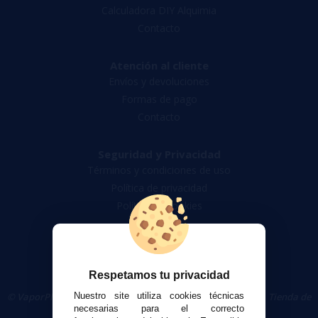
Calculadora DIY Alquimia
Contacto
Atención al cliente
Envíos y devoluciones
Formas de pago
Contacto
Seguridad y Privacidad
Términos y condiciones de uso
Política de privacidad
Política de cookies
Respetamos tu privacidad
© VaporPlanet.es
|
Comprar Cigarrillos Electrónicos
|
Tienda de
Nuestro site utiliza cookies técnicas
Cigarrillos Electrónicos
necesarias para el correcto