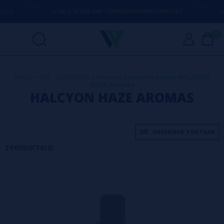
DA
(+34) 674 656 090 / INFO@VAPORPLANET.ES
ENV
0
Inicio
>
DIY - ALQUIMIA
>
Aromas Concentrados
>
HALCYON
HAZE Aromas
HALCYON HAZE AROMAS
ORDERNAR Y FILTRAR
2 PRODUCTO(S)