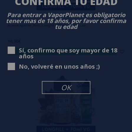
CONFIRMA TU EDAD
Para entrar a VaporPlanet es obligatorio
tener mas de 18 años, por favor confirma
tu edad
Aroma Apache 30ml (Longfill 120ml) - Atmos Lab
10,90€
Sí, confirmo que soy mayor de 18
comprar
años
No, volveré en unos años ;)
OK