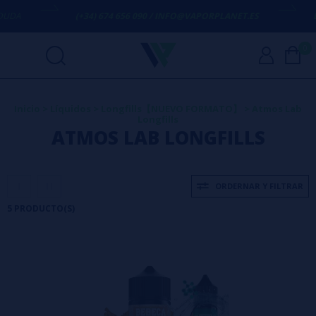
DA
(+34) 674 656 090 / INFO@VAPORPLANET.ES
ENV
0
Inicio
>
Líquidos
>
Longfills【NUEVO FORMATO】
>
Atmos Lab
Longfills
ATMOS LAB LONGFILLS
ORDERNAR Y FILTRAR
5 PRODUCTO(S)