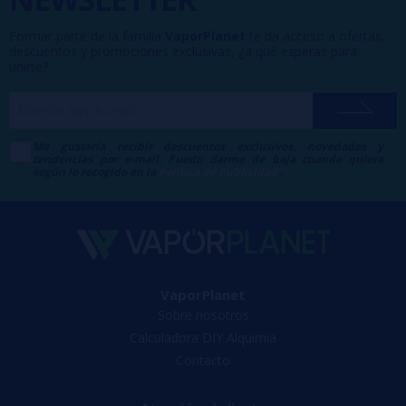
Formar parte de la familia
VaporPlanet
te da acceso a ofertas,
descuentos y promociones exclusivas, ¿a qué esperas para
unirte?
Me gustaría recibir descuentos exclusivos, novedades y
tendencias por e-mail. Puedo darme de baja cuando quiera
según lo recogido en la
Política de Publicidad
.
VaporPlanet
Sobre nosotros
Calculadora DIY Alquimia
Contacto