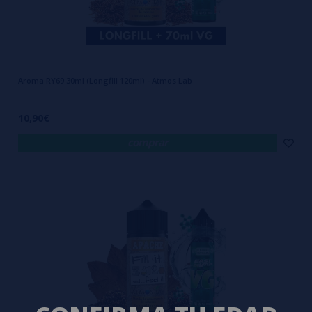
Aroma RY69 30ml (Longfill 120ml) - Atmos Lab
10,90€
comprar