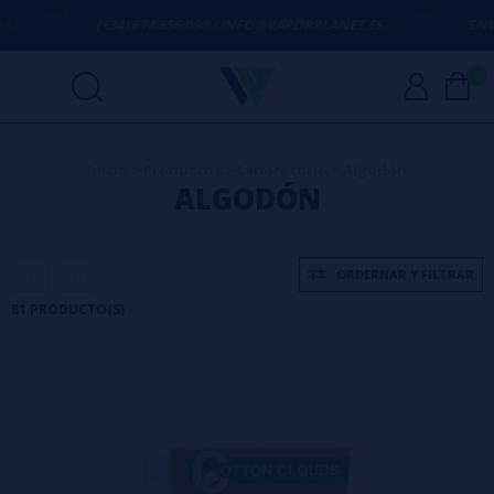
(+34) 674 656 090 / INFO@VAPORPLANET.ES
ENVÍO GRATIS
EN 
0
Inicio
>
Productos
>
Laboratorio
>
Algodón
ALGODÓN
ORDERNAR Y FILTRAR
81 PRODUCTO(S)