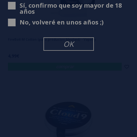
Sí, confirmo que soy mayor de 18
años
No, volveré en unos años ;)
FireBolt M Cotton (para productos Meshed) - Vapefly
OK
4,99€
comprar