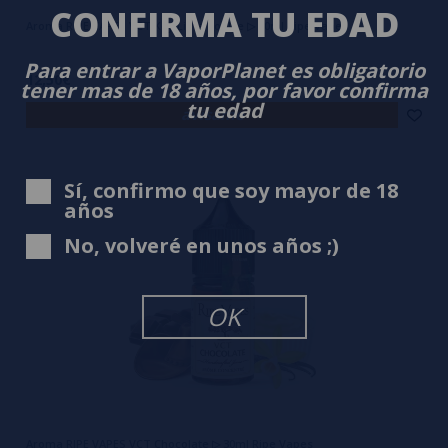
CONFIRMA TU EDAD
Aroma RIPE VAPES VCT Key Lime Cookie ▷ 30ml Ripe Vapes
Para entrar a VaporPlanet es obligatorio
12,50€
tener mas de 18 años, por favor confirma
tu edad
avísame
Sí, confirmo que soy mayor de 18
años
No, volveré en unos años ;)
OK
Aroma RIPE VAPES VCT Chocolate ▷ 30ml Ripe Vapes