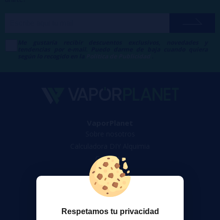
Me gustaría recibir descuentos exclusivos, novedades y
tendencias por e-mail. Puedo darme de baja cuando quiera
según lo recogido en la
Política de Publicidad
.
VaporPlanet
Sobre nosotros
Calculadora DIY Alquimia
Contacto
Atención al cliente
Envíos y devoluciones
Formas de pago
Respetamos tu privacidad
Contacto