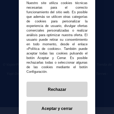
Nuestro site utiliza cookies técnicas
necesarias para el correcto
funcionamiento del sitio web. Es posible
Seguridad y Privacidad
que además se utilicen otras categorías
Términos y condiciones de uso
de cookies para personalizar la
Política de privacidad
experiencia de usuario, divulgar ofertas
comerciales personalizadas o realizar
Política de cookies
análisis para optimizar nuestra oferta. El
usuario puede retirar su consentimiento
en todo momento, desde el enlace
«Política de cookies». También puede
aceptar todas las cookies pulsando el
botón Aceptar y Cerrar. Es posible
rechazarlas todas o seleccionar algunas
© VaporPlanet.es
|
Comprar Cigarrillos Electrónicos
|
Tienda de
de las cookies mediante el botón
Cigarrillos Electrónicos
Configuración.
Yopi Online SL CIF: B90451832
|
Centro Comercial Las Torres -
Local 26 - 41400 Écija (Sevilla) - 674 656 090
Rechazar
Aceptar y cerrar