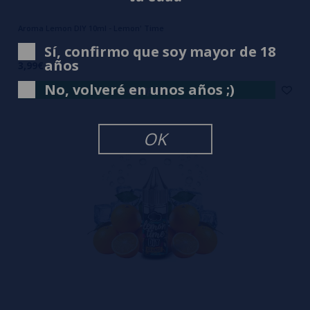
Aroma Lemon DIY 10ml - Lemon' Time
Sí, confirmo que soy mayor de 18
años
3,99€
No, volveré en unos años ;)
comprar
OK