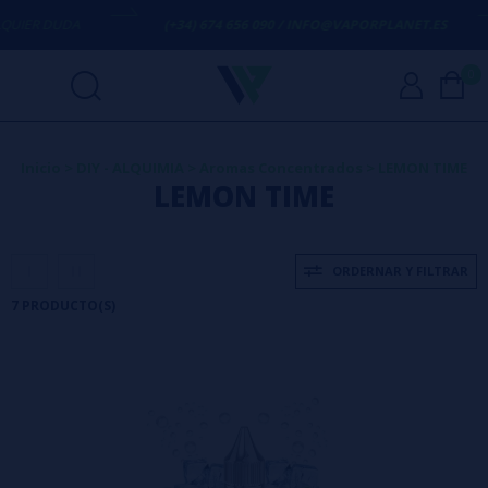
ER DUDA
(+34) 674 656 090 / INFO@VAPORPLANET.ES
0
Inicio
>
DIY - ALQUIMIA
>
Aromas Concentrados
>
LEMON TIME
LEMON TIME
ORDERNAR Y FILTRAR
7 PRODUCTO(S)