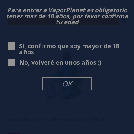
Para entrar a VaporPlanet es obligatorio
9,99€
tener mas de 18 años, por favor confirma
avísame
tu edad
Sí, confirmo que soy mayor de 18
años
No, volveré en unos años ;)
OK
Cool Mint MegaPuff – 3000 PUFF – Desechable SIN NICOTINA