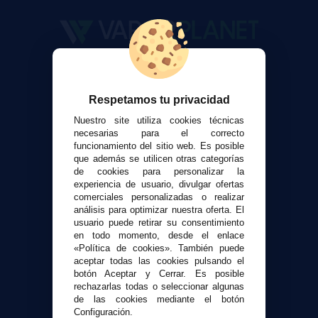
VaporPlanet
Sobre nosotros
Respetamos tu privacidad
Calculadora DIY Alquimia
Nuestro site utiliza cookies técnicas
Contacto
necesarias para el correcto
funcionamiento del sitio web. Es posible
Atención al cliente
que además se utilicen otras categorías
de cookies para personalizar la
Envíos y devoluciones
experiencia de usuario, divulgar ofertas
Formas de pago
comerciales personalizadas o realizar
Contacto
análisis para optimizar nuestra oferta. El
usuario puede retirar su consentimiento
en todo momento, desde el enlace
Seguridad y Privacidad
«Política de cookies». También puede
aceptar todas las cookies pulsando el
Términos y condiciones de uso
botón Aceptar y Cerrar. Es posible
Política de privacidad
rechazarlas todas o seleccionar algunas
Política de cookies
de las cookies mediante el botón
Configuración.