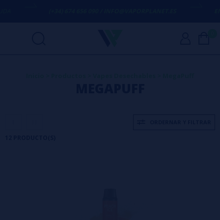
(+34) 674 656 090 / INFO@VAPORPLANET.ES
ENVÍO G
0
Inicio
>
Productos
>
Vapes Desechables
>
MegaPuff
MEGAPUFF
ORDERNAR Y FILTRAR
12 PRODUCTO(S)