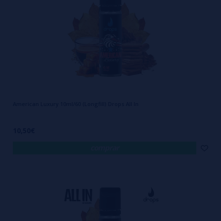
tiempo recomendado.
Personalización a Tu Medida
Uno de los grandes beneficios del sistema
ALL IN
es la posibilidad de
American Luxury 10ml/60 (Longfill) Drops All In
elegir el nivel de nicotina que mejor se adapte a tus necesidades.
Dependiendo de la cantidad de base que agregues, puedes obtener
10,50€
diferentes concentraciones:
comprar
3 mg/ml:
Ideal para quienes buscan un golpe suave y disfrutan más
del sabor que de la nicotina.
10 mg/ml:
Una opción equilibrada para quienes necesitan una dosis