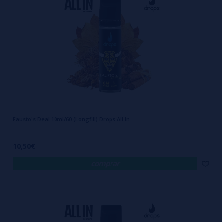
¿Qué es ALL IN de DROPS y Por
Qué Es Tan Innovador?
El
ALL IN de DROPS
se presenta en una botella de 60 ml que contiene
10 ml de concentrado aromático de alta calidad. Lo que lo diferencia
de otros sistemas es su capacidad para incluir en un solo envase
todo lo necesario para obtener un líquido final equilibrado,
Fausto's Deal 10ml/60 (Longfill) Drops All In
incluyendo la nicotina.
10,50€
comprar
A diferencia de los métodos tradicionales, donde es necesario
adquirir por separado aromas, bases y nicokits, este sistema
simplifica el proceso y evita errores de cálculo en la mezcla.
Solo
necesitas añadir la base adecuada
y dejar que el líquido repose el