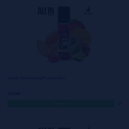
Una de las novedades más impactantes en la industria es
ALL IN de
DROPS
, un formato diseñado para transformar la manera en que los
usuarios preparan sus líquidos. Este sistema elimina complicaciones,
facilita la personalización y garantiza una mezcla equilibrada con la
máxima comodidad.
Si buscas una solución que combine calidad, practicidad y la
Caesar 10ml/60 (Longfill) Drops All In
posibilidad de ajustar los niveles de nicotina a tu gusto, este formato
de
ALL IN de DROPS
se convertirá en tu mejor aliado. Te contamos
10,50€
todo lo que necesitas saber sobre este revolucionario método para
comprar
que puedas sacarle el máximo partido y disfrutar al máximo del
vapeo.