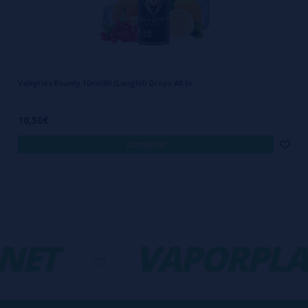
inmediatamente, se aconseja dejarlo reposar entre
7 y 15 días
,
siendo
10 a 12 días
el periodo óptimo para lograr un sabor más
desarrollado.
Siguiendo estos pasos, obtendrás un líquido perfectamente
Valkyries Bounty 10ml/60 (Longfill) Drops All In
equilibrado sin necesidad de complicaciones.
10,50€
comprar
Beneficios de ALL IN de DROPS
Este innovador sistema no solo simplifica la preparación de líquidos,
NET
-
VAPORPLA
sino que también ofrece múltiples ventajas que lo convierten en una
de las mejores opciones del mercado: