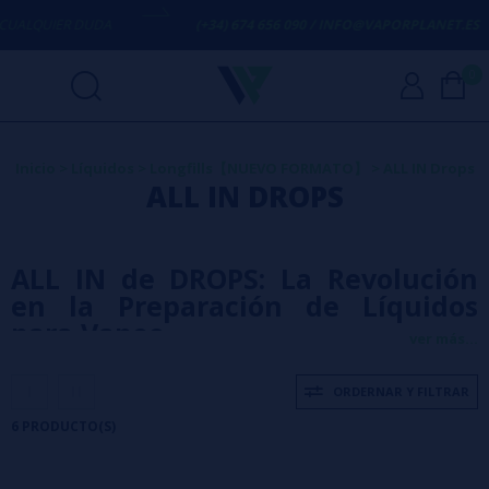
LQUIER DUDA
(+34) 674 656 090 / INFO@VAPORPLANET.ES
0
Inicio
>
Líquidos
>
Longfills【NUEVO FORMATO】
>
ALL IN Drops
ALL IN DROPS
ALL IN de DROPS: La Revolución
en la Preparación de Líquidos
para Vapeo
ver más...
ORDERNAR Y FILTRAR
El mundo del vapeo está en constante evolución, y cada día surgen
6 PRODUCTO(S)
innovaciones que hacen que esta alternativa al tabaco tradicional sea
más cómoda y eficiente.