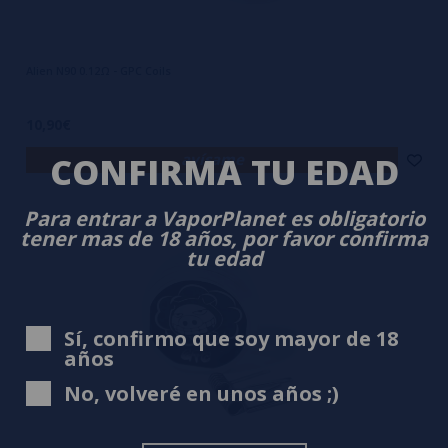
Alien N90 0.12Ω - GPC Coils
10,90€
CONFIRMA TU EDAD
avísame
Para entrar a VaporPlanet es obligatorio
tener mas de 18 años, por favor confirma
tu edad
Sí, confirmo que soy mayor de 18
años
No, volveré en unos años ;)