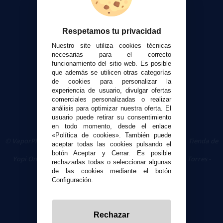
Formas de pago
Contacto
Respetamos tu privacidad
Seguridad y Privacidad
Nuestro site utiliza cookies técnicas
Términos y condiciones de uso
necesarias para el correcto
Política de privacidad
funcionamiento del sitio web. Es posible
que además se utilicen otras categorías
Política de cookies
de cookies para personalizar la
experiencia de usuario, divulgar ofertas
comerciales personalizadas o realizar
análisis para optimizar nuestra oferta. El
usuario puede retirar su consentimiento
en todo momento, desde el enlace
«Política de cookies». También puede
© VaporPlanet.es
|
Comprar Cigarrillos Electrónicos
|
Tienda de
aceptar todas las cookies pulsando el
Cigarrillos Electrónicos
botón Aceptar y Cerrar. Es posible
Yopi Online SL CIF: B90451832
|
Centro Comercial Las Torres -
rechazarlas todas o seleccionar algunas
Local 26 - 41400 Écija (Sevilla) - 674 656 090
de las cookies mediante el botón
Configuración.
Rechazar