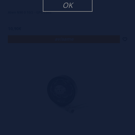
OK
Alien N90 0.10Ω - GPC Coils
10,90€
avísame