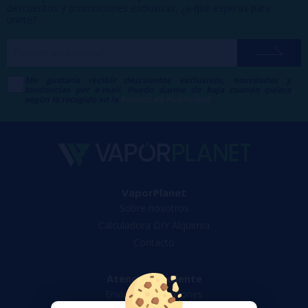
descuentos y promociones exclusivas, ¿a qué esperas para
unirte?
Me gustaría recibir descuentos exclusivos, novedades y
tendencias por e-mail. Puedo darme de baja cuando quiera
según lo recogido en la
Política de Publicidad
.
VaporPlanet
Sobre nosotros
Calculadora DIY Alquimia
Contacto
Atención al cliente
Envíos y devoluciones