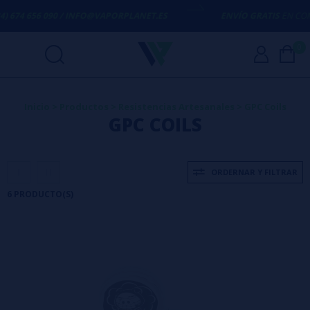
 674 656 090 / INFO@VAPORPLANET.ES
ENVÍO GRATIS
EN COMPR
0
Inicio
>
Productos
>
Resistencias Artesanales
>
GPC Coils
GPC COILS
ORDERNAR Y FILTRAR
6 PRODUCTO(S)