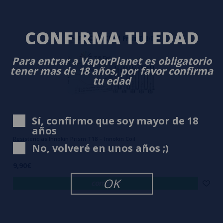
CONFIRMA TU EDAD
Para entrar a VaporPlanet es obligatorio
tener mas de 18 años, por favor confirma
tu edad
Sí, confirmo que soy mayor de 18
años
Resistencias Innokin Prism T18 – Innokin Coil
No, volveré en unos años ;)
9,90€
OK
comprar