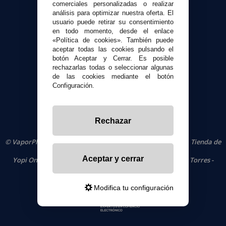
Formas de pago
comerciales personalizadas o realizar
Contacto
análisis para optimizar nuestra oferta. El
usuario puede retirar su consentimiento
en todo momento, desde el enlace
Seguridad y Privacidad
«Política de cookies». También puede
aceptar todas las cookies pulsando el
Términos y condiciones de uso
botón Aceptar y Cerrar. Es posible
Política de privacidad
rechazarlas todas o seleccionar algunas
Política de cookies
de las cookies mediante el botón
Configuración.
Rechazar
© VaporPlanet.es
|
Comprar Cigarrillos Electrónicos
|
Tienda de
Cigarrillos Electrónicos
Aceptar y cerrar
Yopi Online SL CIF: B90451832
|
Centro Comercial Las Torres -
Local 26 - 41400 Écija (Sevilla) - 674 656 090
Modifica tu configuración