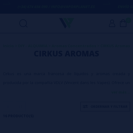
(+34) 674 656 090 / INFO@VAPORPLANET.ES
ENVÍO GRATIS
0
Inicio
>
DIY - ALQUIMIA
>
Aromas Concentrados
>
CIRKUS Aromas
CIRKUS AROMAS
Cirkus es una marca francesa de líquidos y aromas creada y
producida por la compañía VDLV (Vincent dans les Vapes). Ofrece un
alto nivel y experiencia reconocida con la preocupación constante de
ver más...
trazabilidad y seguridad óptima.
ORDERNAR Y FILTRAR
16 PRODUCTO(S)