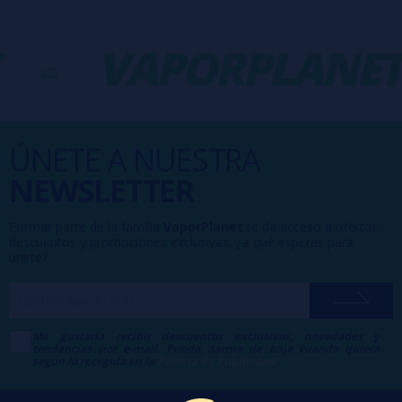
-
VAPORPLANET
ÚNETE A NUESTRA
NEWSLETTER
Formar parte de la familia
VaporPlanet
te da acceso a ofertas,
descuentos y promociones exclusivas, ¿a qué esperas para
unirte?
Me gustaría recibir descuentos exclusivos, novedades y
tendencias por e-mail. Puedo darme de baja cuando quiera
según lo recogido en la
Política de Publicidad
.