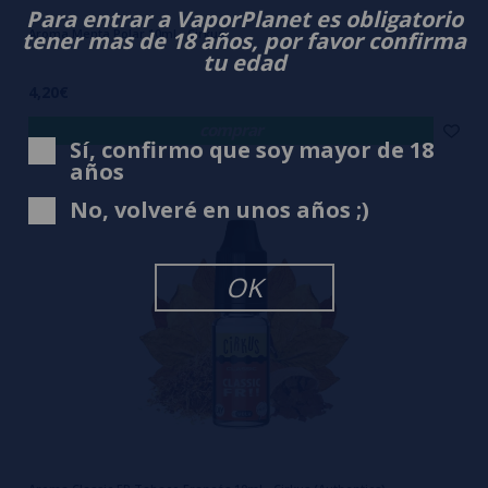
Para entrar a VaporPlanet es obligatorio
Aroma Menta Polar 10ml - Cirkus
tener mas de 18 años, por favor confirma
tu edad
4,20€
comprar
Sí, confirmo que soy mayor de 18
años
No, volveré en unos años ;)
OK