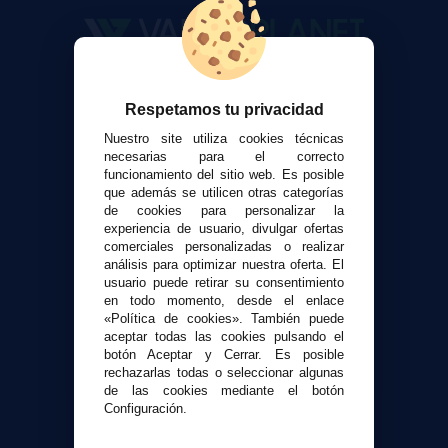
VaporPlanet
Respetamos tu privacidad
Sobre nosotros
Calculadora DIY Alquimia
Nuestro site utiliza cookies técnicas
necesarias para el correcto
Contacto
funcionamiento del sitio web. Es posible
que además se utilicen otras categorías
de cookies para personalizar la
Atención al cliente
experiencia de usuario, divulgar ofertas
Envíos y devoluciones
comerciales personalizadas o realizar
Formas de pago
análisis para optimizar nuestra oferta. El
usuario puede retirar su consentimiento
Contacto
en todo momento, desde el enlace
«Política de cookies». También puede
aceptar todas las cookies pulsando el
Seguridad y Privacidad
botón Aceptar y Cerrar. Es posible
Términos y condiciones de uso
rechazarlas todas o seleccionar algunas
Política de privacidad
de las cookies mediante el botón
Configuración.
Política de cookies