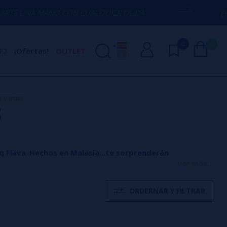
NO CON CUALQUIER DUDA
(+34) 674 656
0
0
ND
¡Ofertas!
OUTLET
Aromas
S
q Flava
.
Hechos en Malasia...te sorprenderán
ver más...
ORDERNAR Y FILTRAR