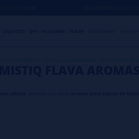
0€
AQUÍ ESTAMOS
PARA ECHARTE UNA MA
LÍQUIDOS
DIY - ALQUIMIA
FLASH
NOVEDADES
HIGH E
>
DIY - ALQUIMIA
>
Aromas Concentrados
>
MISTIQ FLAVA 
MISTIQ FLAVA AROMA
ima calidad
, atrévete con estos
aromas para vapear de Misti