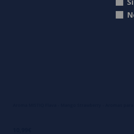
S
N
Aroma MISTIQ Flava - Mango Strawberry - Aromas para
10,99€