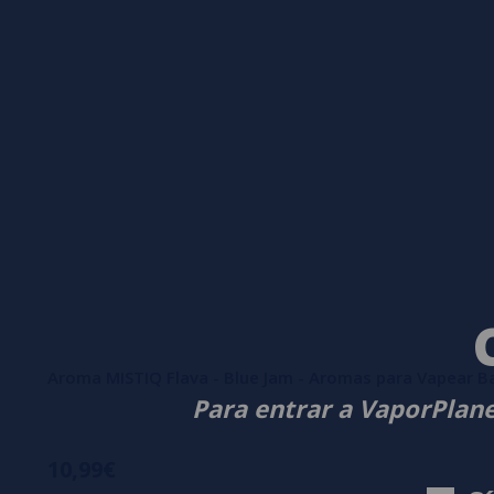
Aroma MISTIQ Flava - Blue Jam - Aromas para Vapear B
Para entrar a VaporPlane
10,99€