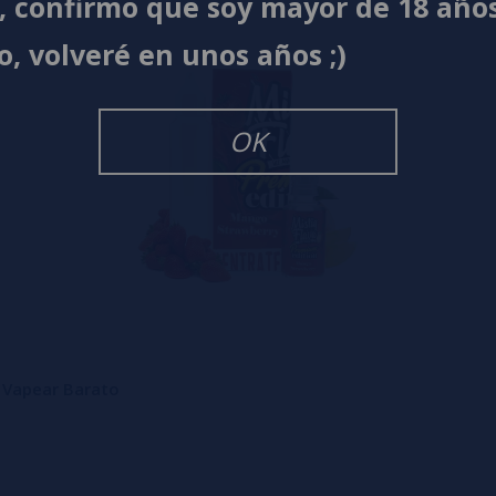
í, confirmo que soy mayor de 18 año
o, volveré en unos años ;)
OK
 Vapear Barato