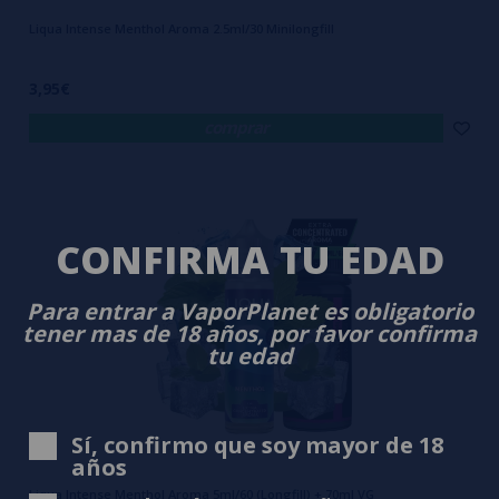
Liqua Intense Menthol Aroma 2.5ml/30 Minilongfill
3,95€
comprar
CONFIRMA TU EDAD
Para entrar a VaporPlanet es obligatorio
tener mas de 18 años, por favor confirma
tu edad
Sí, confirmo que soy mayor de 18
años
Liqua Intense Menthol Aroma 5ml/60 (Longfill) + 70ml VG