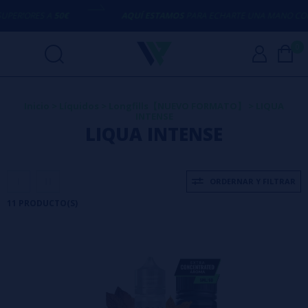
ORES A
50€
AQUÍ ESTAMOS
PARA ECHARTE UNA MANO CON CUAL
0
Inicio
>
Líquidos
>
Longfills【NUEVO FORMATO】
>
LIQUA
INTENSE
LIQUA INTENSE
ORDERNAR Y FILTRAR
11 PRODUCTO(S)