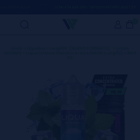
LQUIER DUDA
(+34) 674 656 090 / INFO@VAPORPLANET.ES
0
Inicio
>
Líquidos
>
Longfills【NUEVO FORMATO】
>
LIQUA
INTENSE
>
Liqua Intense Menthol Aroma 5ml/60 (Longfill) + 70ml
VG