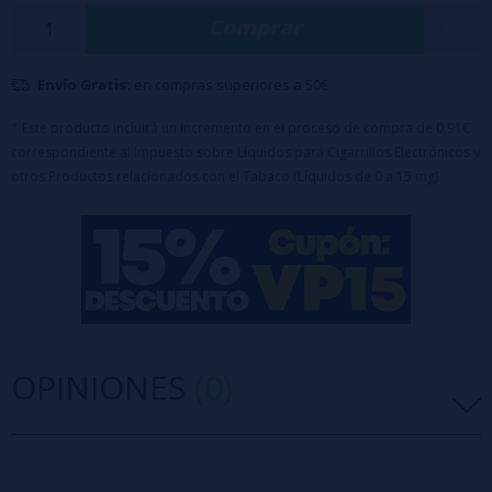
Proporción: 100% PG
Comprar
Formato: 5ml
Bote de 60ml
Maceración: 15 a 20 días
Envío Gratis:
en compras superiores a 50€
Diseñado para completar hasta 60ml con
base
o
nicokits
(70ml de Glicerina incluido en el precio)
* Este producto incluirá un incremento en el proceso de compra de 0,91€
correspondiente al Impuesto sobre Líquidos para Cigarrillos Electrónicos y
otros Productos relacionados con el Tabaco (Líquidos de 0 a 15 mg)
OPINIONES
(0)
5 estrellas
0%
4 estrellas
0%