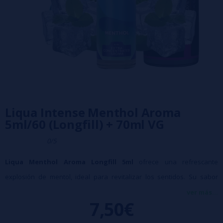
Liqua Intense Menthol Aroma
5ml/60 (Longfill) + 70ml VG
0/5
Liqua Menthol Aroma Longfill 5ml
ofrece una refrescante
explosión de mentol, ideal para revitalizar los sentidos. Su sabor
suave y nítido, con un toque helado, proporciona una frescura
ver más...
7,50€
instantánea, perfecta para cualquier momento del día.
Características: