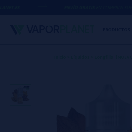
ENVÍO GRATIS
EN COMPRAS SUPERIORES A
50€
PRODUCTOS
Inicio
>
Líquidos
>
Longfills【NUE