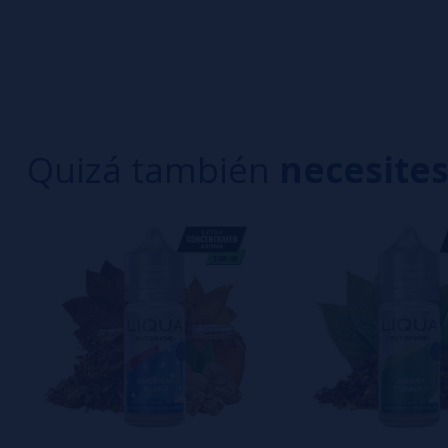
0/5
5 estrella
Sé el primero en dejar tu opinión
4 estrella
3 estrella
Escribe tu opinión sobre este producto
2 estrella
1 estrella
Quizá también
necesite
Aún no hay comentarios, ¿quieres ser el primer
interesa!