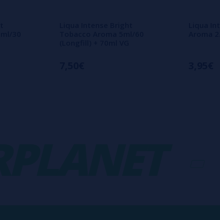
t
Liqua Intense Bright
Liqua In
5ml/30
Tobacco Aroma 5ml/60
Aroma 2.
(Longfill) + 70ml VG
7,50€
3,95€
LANET
-
V