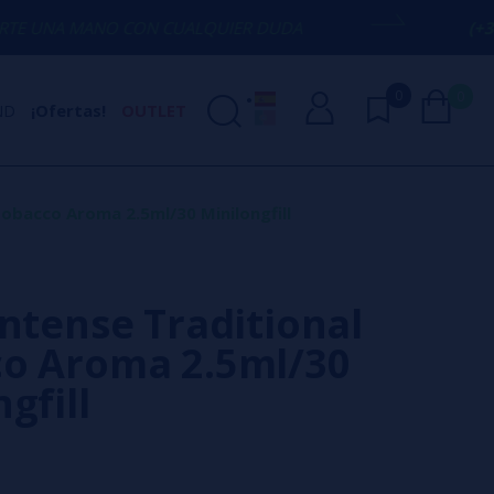
 CON CUALQUIER DUDA
(+34) 674 656 09
0
0
ND
¡Ofertas!
OUTLET
Tobacco Aroma 2.5ml/30 Minilongfill
Intense Traditional
o Aroma 2.5ml/30
gfill