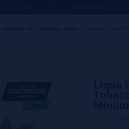
AQUÍ ESTAMOS
PARA ECHARTE UNA MANO
LÍQUIDOS
DIY - ALQUIMIA
FLASH
NOVEDADES
HIGH E
VO FORMATO】
>
LIQUA INTENSE
>
Liqua Intense Traditional 
Liqua 
Tobacc
Minilon
0/5