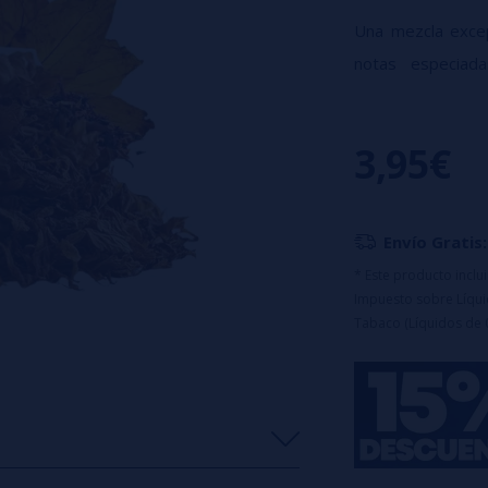
Una mezcla excep
notas especiad
Traditional Tob
ideal para los am
3,95€
Características:
Proporción: 1
Formato: 2.5ml
Envío Gratis:
Bote de 30ml
Maceración: 15 
* Este producto incl
Impuesto sobre Líquid
Diseñad
Tabaco (Líquidos de 