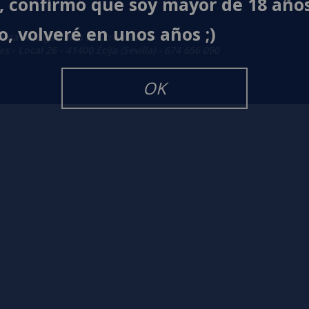
í, confirmo que soy mayor de 18 año
o, volveré en unos años ;)
enda de Cigarrillos Electrónicos
 - Local 26 - 41400 Écija (Sevilla) - 674 656 090
OK