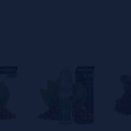
s
0%
s
0%
s
0%
s
0%
s
0%
s
o en dejar uno? ¡Tu opinión nos