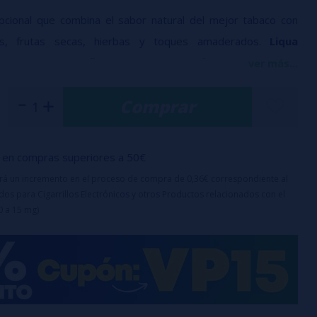
cional que combina el sabor natural del mejor tabaco con
as, frutas secas, hierbas y toques amaderados.
Liqua
acco Aroma Longfill 2.5ml
ofrece un perfil rico y equilibrado,
ver más...
antes del tabaco auténtico.
Comprar
00% PG
en compras superiores a 50€
a 20 días
uirá un incremento en el proceso de compra de 0,36€ correspondiente al
os para Cigarrillos Electrónicos y otros Productos relacionados con el
o para completar hasta 30ml con
base
o
nicokits
0 a 15 mg)