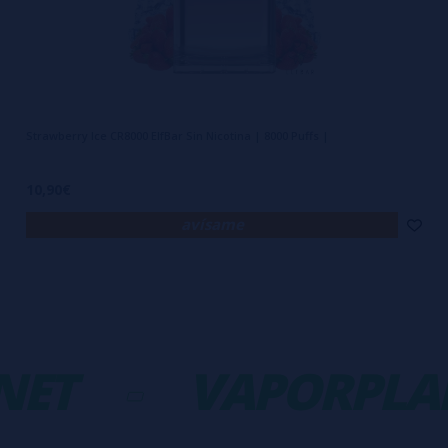
La gama de sabores más
completa
La experiencia de vapeo no estaría completa sin una amplia variedad
de sabores capaces de adaptarse a todos los gustos. La línea CR8000
Strawberry Ice CR8000 ElfBar Sin Nicotina | 8000 Puffs |
ELFBAR ofrece opciones frutales, refrescantes, dulces y tradicionales,
asegurando que cada vapeador encuentre el sabor ideal. Explora la
10,90€
gama y descubre cuál será tu nuevo favorito.
Cada sabor está
avísame
diseñado para ofrecer una experiencia equilibrada y auténtica
en cada inhalación
.
Preguntas frecuentes
A continuación respondemos a las dudas más comunes para
ET
-
VAPORPLA
ayudarte a elegir el vape desechable perfecto. Esta sección busca
orientarte para que tomes la mejor decisión de compra según tus
necesidades: