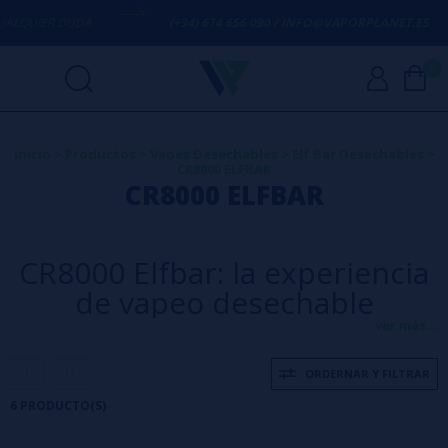
QUIER DUDA
(+34) 674 656 090 / INFO@VAPORPLANET.ES
0
Inicio
>
Productos
>
Vapes Desechables
>
Elf Bar Desechables
>
CR8000 ELFBAR
CR8000 ELFBAR
CR8000 Elfbar: la experiencia
de vapeo desechable
definitiva
ver más...
ORDERNAR Y FILTRAR
¿Buscas una forma cómoda, potente y deliciosa de vapear? Los vapes
6 PRODUCTO(S)
desechables CR8000 de Elfbar son la respuesta. Diseñados para