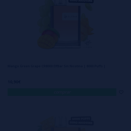
comodidad en cada inhalación. Su sistema de vaporización con
QuaqMesh
garantiza un sabor intenso y constante hasta la
última calada
.
Autonomía avanzada: batería de larga duración para sesiones
extensas de vapeo sin interrupciones.
Sabores inigualables: amplia gama de opciones intensas y auténticas
para todos los gustos.
Mango Green Grape CR8000 ElfBar Sin Nicotina | 8000 Puffs |
Potencia consistente: vapor uniforme desde la primera hasta la última
calada.
10,90€
Boquilla ergonómica: diseñada para ofrecer comodidad y un flujo de
comprar
aire más natural.
Tecnología de seguridad: sistema que evita sobrecargas y
sobrecalentamiento del dispositivo.
Listo para usar: precargado y preparado desde el primer momento,