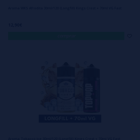
Aroma WKS Afrodita 30ml/120 (Longfill) Kings Crest + 70ml VG Fast
12,90€
comprar
Aroma Tobacco Ice 30ml/120 (Longfill) Kings Crest + 70ml VG Fast