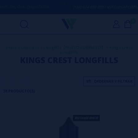
IER DUDA
(+34) 674 656 090 / INFO@VAPORPLANET.ES
0
Inicio
>
Líquidos
>
Longfills【NUEVO FORMATO】
>
Kings Crest
Longfills
KINGS CREST LONGFILLS
ORDERNAR Y FILTRAR
38 PRODUCTO(S)