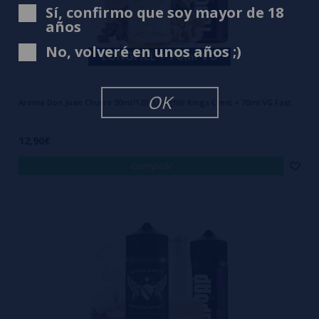
Sí, confirmo que soy mayor de 18
años
No, volveré en unos años ;)
OK
Aroma Don Juan Churro 30ml/120 (Longfill) Kings Crest + 70ml VG Fast
12,90€
comprar