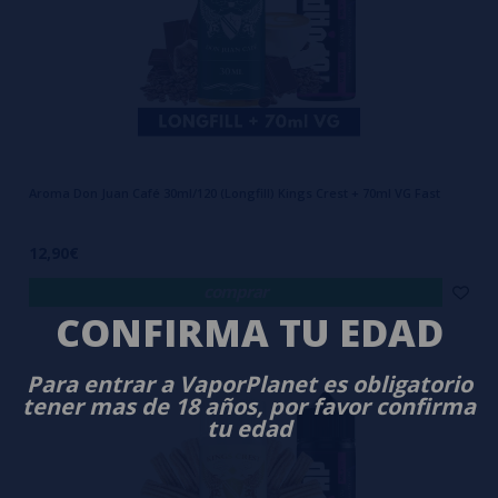
Aroma Don Juan Café 30ml/120 (Longfill) Kings Crest + 70ml VG Fast
12,90€
comprar
CONFIRMA TU EDAD
Para entrar a VaporPlanet es obligatorio
tener mas de 18 años, por favor confirma
tu edad