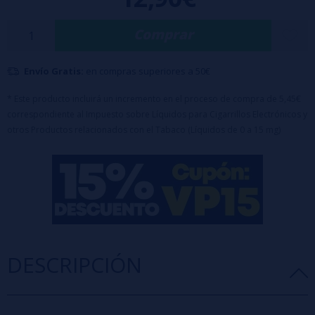
Características:
Botella de
120ml
con
30ml de aroma
Comprar
Tapón de seguridad
a prueba de niños
Dilución recomendada:
25%
Advertencia:
Producto concentrado, debe diluirse con
PG, VG o
VPG
antes de su uso.
Envío Gratis:
en compras superiores a 50€
* Este producto incluirá un incremento en el proceso de compra de 5,45€
correspondiente al Impuesto sobre Líquidos para Cigarrillos Electrónicos y
otros Productos relacionados con el Tabaco (Líquidos de 0 a 15 mg)
DESCRIPCIÓN