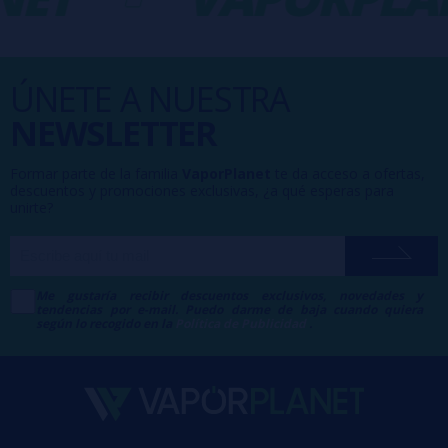
ÚNETE A NUESTRA
NEWSLETTER
Formar parte de la familia
VaporPlanet
te da acceso a ofertas,
descuentos y promociones exclusivas, ¿a qué esperas para
unirte?
Me gustaría recibir descuentos exclusivos, novedades y
tendencias por e-mail. Puedo darme de baja cuando quiera
según lo recogido en la
Política de Publicidad
.