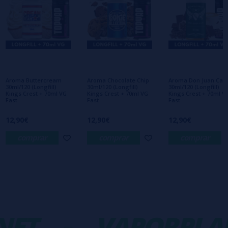
Escribe tu opinión sobre este producto
Aún no hay comentarios, ¿quieres ser el
primero en dejar uno? ¡Tu opinión nos
interesa!
Aroma Buttercream
Aroma Chocolate Chip
Aroma Don Juan Caf
30ml/120 (Longfill)
30ml/120 (Longfill)
30ml/120 (Longfill)
Kings Crest + 70ml VG
Kings Crest + 70ml VG
Kings Crest + 70ml V
Fast
Fast
Fast
12,90€
12,90€
12,90€
comprar
comprar
comprar
ET
-
VAPORPLAN