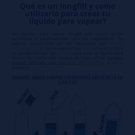
Qué es un longfill y como
utilizarlo para crear tu
líquido para vapear?
Los líquidos para vapear Longfill una nueva opción
económica y personalizable para los vapeadores. Se
rellenan previamente por los fabricantes con
aromas
concentrados
, se deben rellenar con
base
VG o VG y PG, y
se pueden mezclar con
nicokits
para crear un líquido para
vapear con mucha más nicotina, de hasta 120 ml.
También
puedes rellenarlo sólo con
sales de nicotina
, si así lo
prefieres.
CONSEJO: AÑADE SIEMPRE LOS NICOKITS ANTES DE LA VG
O PG Y VG