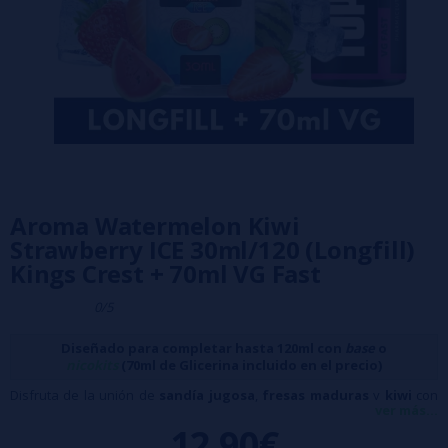
Aroma Watermelon Kiwi
Strawberry ICE 30ml/120 (Longfill)
Kings Crest + 70ml VG Fast
0/5
Diseñado para completar hasta 120ml con
base
o
nicokits
(70ml de Glicerina incluido en el precio)
Disfruta de la unión de
sandía jugosa
,
fresas maduras
y
kiwi
con
ver más...
un soplo de frescor helado que potencia cada nota frutal.
12,90€