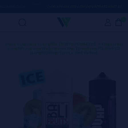
UIER DUDA
(+34) 674 656 090 / INFO@VAPORPLANET.ES
0
Inicio
>
Líquidos
>
Longfills【NUEVO FORMATO】
>
Kings Crest
Longfills
>
Aroma Watermelon Kiwi Strawberry ICE 30ml/120
(Longfill) Kings Crest + 70ml VG Fast