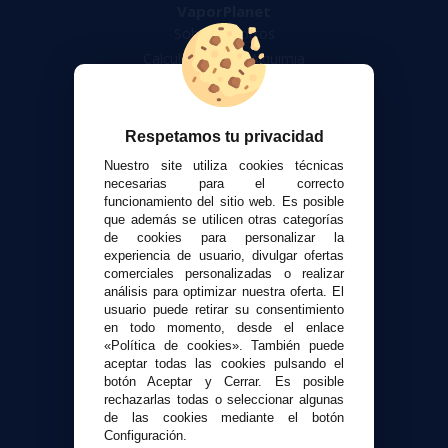
VaporPlanet
Sobre nosotros
Calculadora DIY Alquimia
Contacto
Atención al cliente
Respetamos tu privacidad
Envíos y devoluciones
Nuestro site utiliza cookies técnicas
Formas de pago
necesarias para el correcto
funcionamiento del sitio web. Es posible
Contacto
que además se utilicen otras categorías
de cookies para personalizar la
experiencia de usuario, divulgar ofertas
Seguridad y Privacidad
comerciales personalizadas o realizar
Términos y condiciones de uso
análisis para optimizar nuestra oferta. El
Política de privacidad
usuario puede retirar su consentimiento
en todo momento, desde el enlace
Política de cookies
«Política de cookies». También puede
aceptar todas las cookies pulsando el
botón Aceptar y Cerrar. Es posible
rechazarlas todas o seleccionar algunas
de las cookies mediante el botón
Configuración.