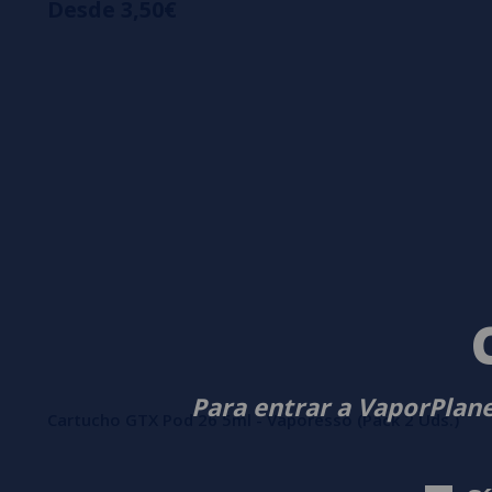
Desde 3,50€
Para entrar a VaporPlane
Cartucho GTX Pod 26 5ml - Vaporesso (Pack 2 Uds.)