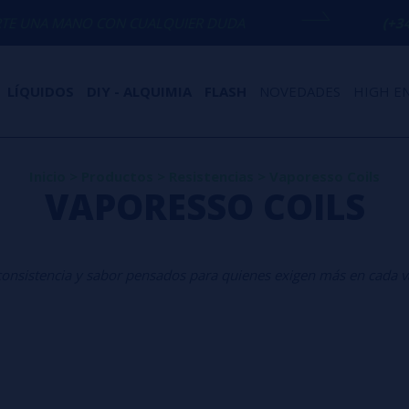
O CON CUALQUIER DUDA
(+34) 674 656 
LÍQUIDOS
DIY - ALQUIMIA
FLASH
NOVEDADES
HIGH E
Inicio
>
Productos
>
Resistencias
>
Vaporesso Coils
VAPORESSO COILS
 consistencia y sabor pensados para quienes exigen más en cada v
imiento superior, sabor int
vaporización