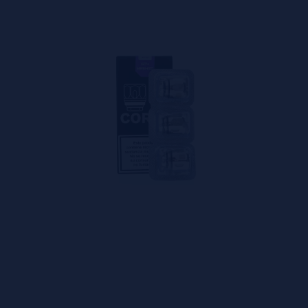
lidad
 Vaporesso
 como la frecuencia de uso, el tipo de líquido y la potencia ap
 evitando caídas bruscas de sabor o de producción de vapor.
uesta está directamente relacionada con la calidad de los mater
cia consistente desde el primer hasta el último uso.
lidad
, garantizando un producto seguro y fiable. Los materia
s, ofreciendo un uso tranquilo y sin preocupaciones.
a Vaporesso
para mantener el rendimiento óptimo del dispositivo. El proceso 
ncia.
reserva el sabor, sino también la integridad del equipo. Esta a
nto de disfrute.