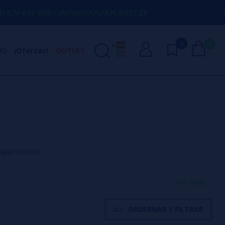
090 / INFO@VAPORPLANET.ES
ENVÍO GRATI
0
0
ND
¡Ofertas!
OUTLET
aporización
enso y fiabilidad en cada
ver más...
ORDERNAR Y FILTRAR