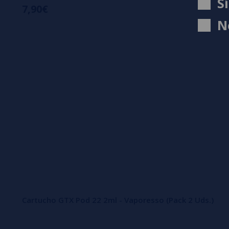
S
7,90€
N
Cartucho GTX Pod 22 2ml - Vaporesso (Pack 2 Uds.)