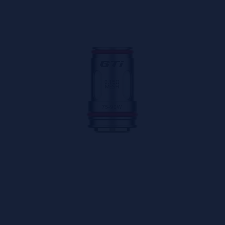
acompañan cada coil
por ofrecer un
servicio cercano y transparente
. Utilizar sus r
acción de quienes utilizan sus productos.
allá de la simple sustitución de una resistencia. Representa 
 nivel de sabor y rendimiento. Con estrictos estándares de fabr