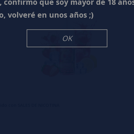
í, confirmo que soy mayor de 18 año
o, volveré en unos años ;)
OK
uido con SALES DE NICOTINA