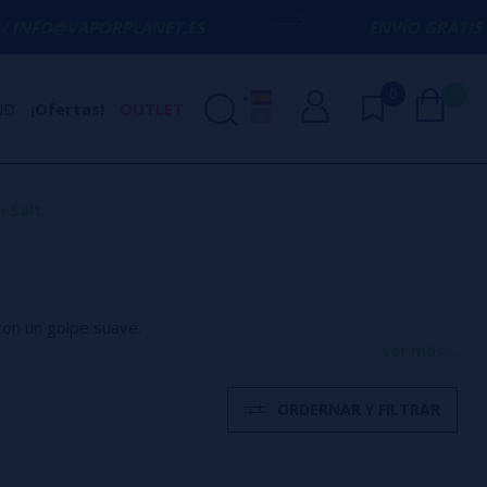
RPLANET.ES
ENVÍO GRATIS
EN COMPRAS S
0
0
ND
¡Ofertas!
OUTLET
 Salt
con un golpe suave.
ver más...
ORDERNAR Y FILTRAR