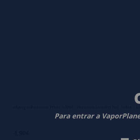
Mango Passion Fruit 10ml - Havana Dream Nic Salts - 
Para entrar a VaporPlane
4,90€