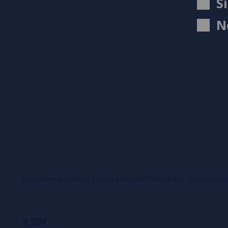
S
N
Strawberry Queen 10ml - Havana Dream Nic Salts - Líq
4,90€