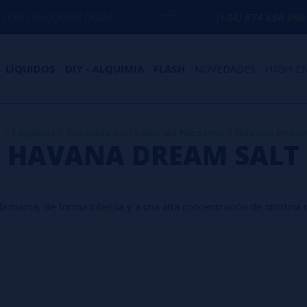
ER DUDA
(+34) 674 656 090 / INFO@VAPO
LÍQUIDOS
DIY - ALQUIMIA
FLASH
NOVEDADES
HIGH E
o
>
Líquidos
>
Líquidos con Sales de Nicotina
>
Havana Dream
HAVANA DREAM SALT
a marca, de forma intensa y a una alta concentración de nicotina 