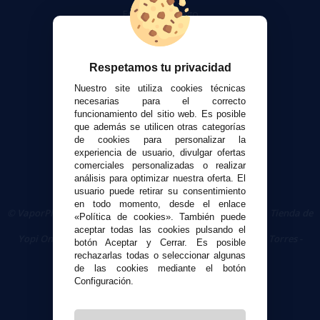
Formas de pago
Contacto
Respetamos tu privacidad
Seguridad y Privacidad
Términos y condiciones de uso
Nuestro site utiliza cookies técnicas
necesarias para el correcto
Política de privacidad
funcionamiento del sitio web. Es posible
Política de cookies
que además se utilicen otras categorías
de cookies para personalizar la
experiencia de usuario, divulgar ofertas
comerciales personalizadas o realizar
análisis para optimizar nuestra oferta. El
usuario puede retirar su consentimiento
en todo momento, desde el enlace
© VaporPlanet.es
|
Comprar Cigarrillos Electrónicos
|
Tienda de
«Política de cookies». También puede
Cigarrillos Electrónicos
aceptar todas las cookies pulsando el
Yopi Online SL CIF: B90451832
|
Centro Comercial Las Torres -
botón Aceptar y Cerrar. Es posible
Local 26 - 41400 Écija (Sevilla) - 674 656 090
rechazarlas todas o seleccionar algunas
de las cookies mediante el botón
Configuración.