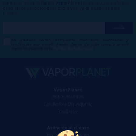
Formar parte de la familia
VaporPlanet
te da acceso a ofertas,
descuentos y promociones exclusivas, ¿a qué esperas para
unirte?
Me gustaría recibir descuentos exclusivos, novedades y
tendencias por e-mail. Puedo darme de baja cuando quiera
según lo recogido en la
Política de Publicidad
.
VaporPlanet
Sobre nosotros
Calculadora DIY Alquimia
Contacto
Atención al cliente
Envíos y devoluciones