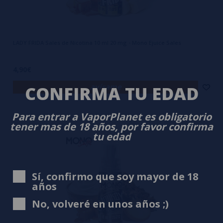
LADY FRIDA Sales de Nicotina 10 ml 20 mg - Mono Ejuice Sales
4,90€
avísame
CONFIRMA TU EDAD
Para entrar a VaporPlanet es obligatorio
tener mas de 18 años, por favor confirma
tu edad
Sí, confirmo que soy mayor de 18
años
No, volveré en unos años ;)