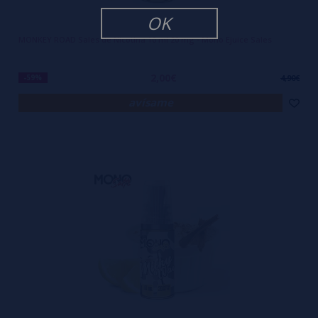
OK
MONKEY ROAD Sales de Nicotina 10 ml 20 mg - Mono Ejuice Sales
2,00€
-59%
4,90€
avísame