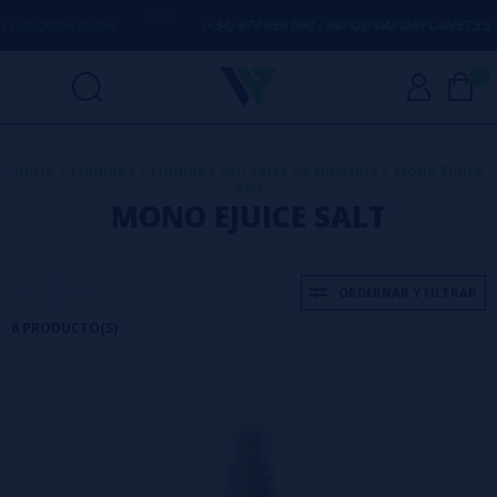
ALQUIER DUDA
(+34) 674 656 090 / INFO@VAPORPLANET.ES
0
Inicio
>
Líquidos
>
Líquidos con Sales de Nicotina
>
Mono Ejuice
Salt
MONO EJUICE SALT
ORDERNAR Y FILTRAR
6 PRODUCTO(S)