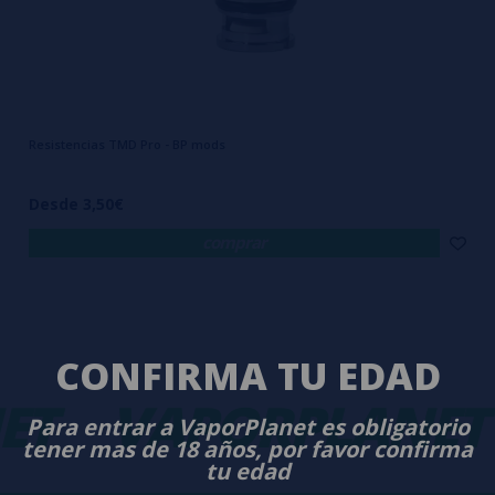
Resistencias TMD Pro - BP mods
Desde 3,50€
comprar
CONFIRMA TU EDAD
ET
VAPORPLANET
Para entrar a VaporPlanet es obligatorio
tener mas de 18 años, por favor confirma
tu edad