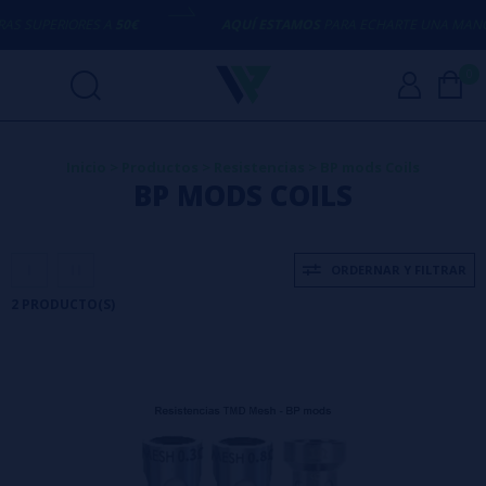
 SUPERIORES A
50€
AQUÍ ESTAMOS
PARA ECHARTE UNA MANO 
0
Inicio
>
Productos
>
Resistencias
>
BP mods Coils
BP MODS COILS
ORDERNAR Y FILTRAR
2 PRODUCTO(S)