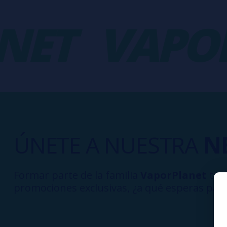
ET
VAPOR
ÚNETE A NUESTRA
N
Formar parte de la familia
VaporPlanet
te d
promociones exclusivas, ¿a qué esperas para