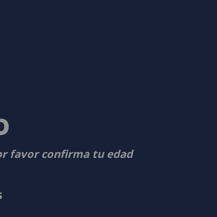
D
or favor confirma tu edad
s