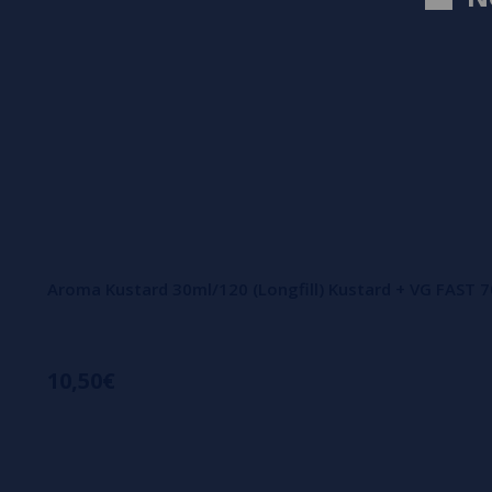
Aroma Kustard 30ml/120 (Longfill) Kustard + VG FAST 
10,50€