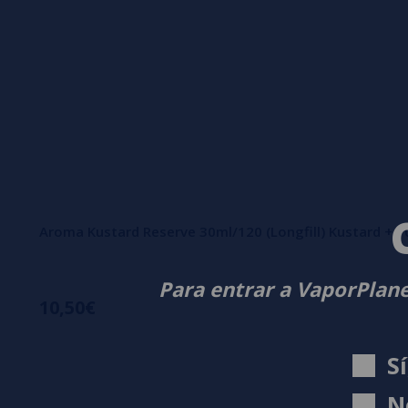
Aroma Kustard Reserve 30ml/120 (Longfill) Kustard + 7
Para entrar a VaporPlane
10,50€
S
N