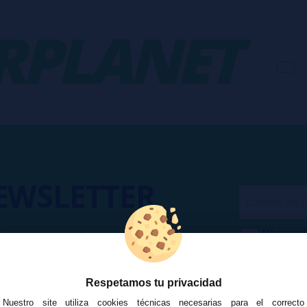
PLANET
-
EWSLETTER
Me gustarí
a acceso a ofertas, descuentos y
Puedo dar
 unirte?
Publicidad
Respetamos tu privacidad
Nuestro site utiliza cookies técnicas necesarias para el correcto