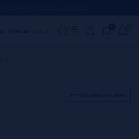
UNA MANO CON CUALQUIER DUDA
(+34) 6
0
0
ND
¡Ofertas!
OUTLET
fill
ORDERNAR Y FILTRAR