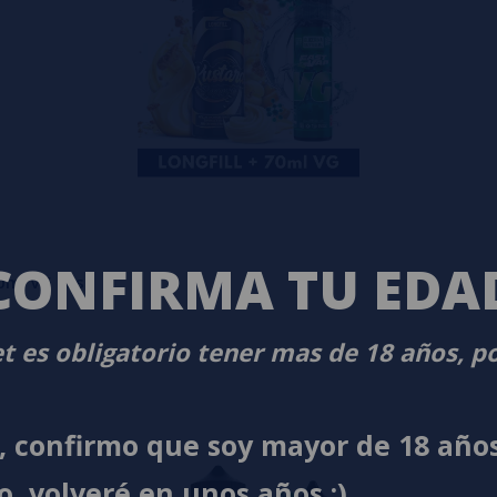
CONFIRMA TU EDA
0ml VG Fast
t es obligatorio tener mas de 18 años, p
í, confirmo que soy mayor de 18 año
o, volveré en unos años ;)