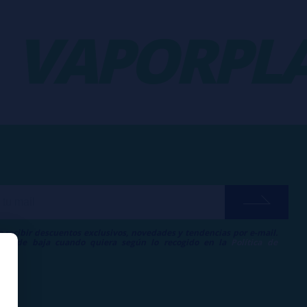
VAPORPLA
a recibir descuentos exclusivos, novedades y tendencias por e-mail.
me de baja cuando quiera según lo recogido en la
Política de
.