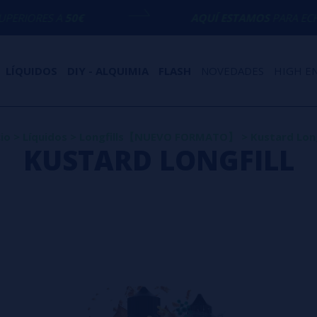
RES A
50€
AQUÍ ESTAMOS
PARA ECHARTE 
LÍQUIDOS
DIY - ALQUIMIA
FLASH
NOVEDADES
HIGH E
cio
>
Líquidos
>
Longfills【NUEVO FORMATO】
>
Kustard Long
KUSTARD LONGFILL