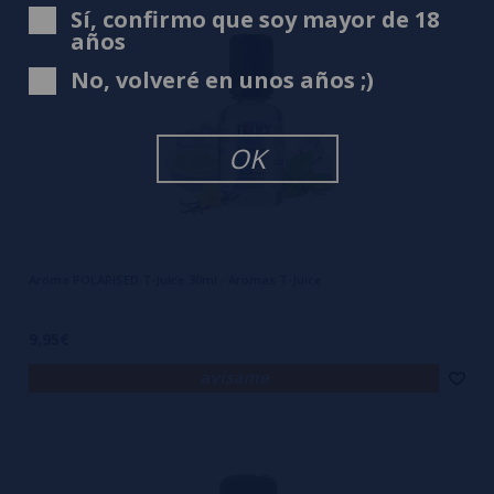
Sí, confirmo que soy mayor de 18
años
No, volveré en unos años ;)
OK
Aroma POLARISED T-Juice 30ml - Aromas T-Juice
9,95€
avísame