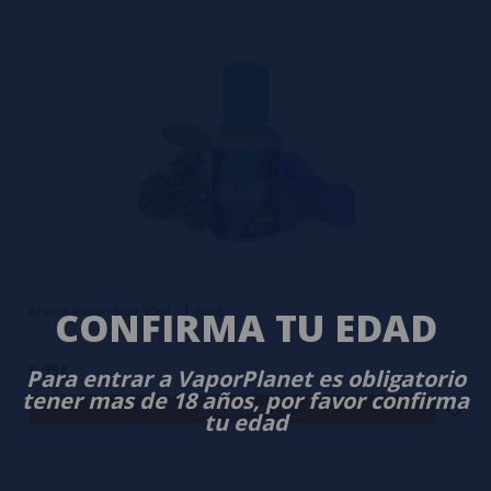
Aroma Raven Blue 30ml - T-Juice
CONFIRMA TU EDAD
9,95€
Para entrar a VaporPlanet es obligatorio
tener mas de 18 años, por favor confirma
avísame
tu edad