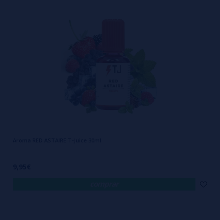
qué tipo de sabor te guste vapear,
seguro que encontrará algún
Aroma T-Juice que hará que tus papilas gustativas se exciten.
Los Aromas T-Juice son la combinación de unos métodos de
fabricación de vanguardia, unidos a productos de máxima calidad, lo
que garantizan un producto final de máxima calidad. Aromas T-Juice
son compatibles con todas las marcas de cigarrillos electrónicos. Para
obtener los mejores resultados, asegúrese de que su atomizador sea
nuevo y que su resistencia esté correctamente colocada antes de
usarlo.
¡Estamos seguros de que una vez que haya probado los
Aroma RED ASTAIRE T-Juice 30ml
lAromas T-Juice, siempre los tendrás a tu lado!
Feliz Vapeo!
9,95€
comprar