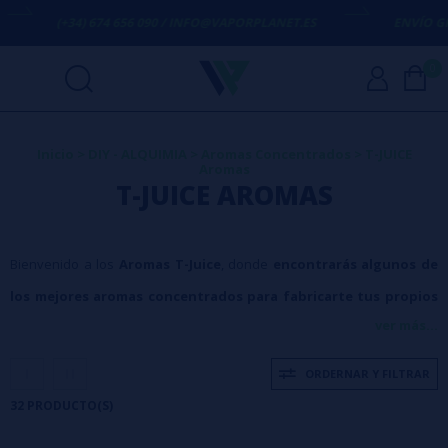
 674 656 090 / INFO@VAPORPLANET.ES
ENVÍO GRATIS
EN COMPR
0
Inicio
>
DIY - ALQUIMIA
>
Aromas Concentrados
>
T-JUICE
Aromas
T-JUICE AROMAS
Bienvenido a los
Aromas T-Juice
, donde
encontrarás algunos de
los mejores aromas concentrados para fabricarte tus propios
ver más...
líquidos
para vapear que jamás hayas probado.
T-Juice es una
marca de confianza, situada en el Reino Unido
, que ha
ORDERNAR Y FILTRAR
conseguido que sus líquidos sean de los más consumidos en Europa,
32 PRODUCTO(S)
y conocida por los excepcionales líquidos que han creado. No importa