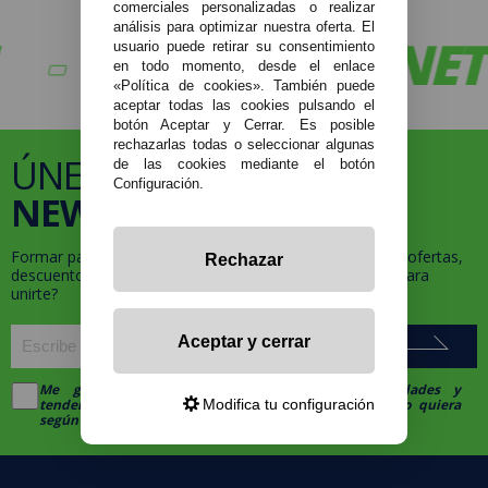
comerciales personalizadas o realizar
análisis para optimizar nuestra oferta. El
VAPORPLANET
usuario puede retirar su consentimiento
en todo momento, desde el enlace
«Política de cookies». También puede
aceptar todas las cookies pulsando el
botón Aceptar y Cerrar. Es posible
rechazarlas todas o seleccionar algunas
ÚNETE A NUESTRA
de las cookies mediante el botón
Configuración.
NEWSLETTER
Formar parte de la familia
VaporPlanet
te da acceso a ofertas,
Rechazar
descuentos y promociones exclusivas, ¿a qué esperas para
unirte?
Aceptar y cerrar
Me gustaría recibir descuentos exclusivos, novedades y
Modifica tu configuración
tendencias por e-mail. Puedo darme de baja cuando quiera
según lo recogido en la
Política de Publicidad
.