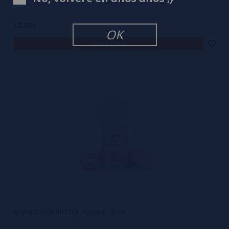
12,50€
OK
avísame
Aroma COOKIE BUTTER - Loaded - 30 ml