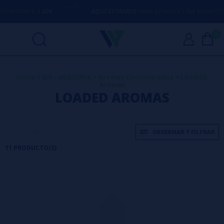
RIORES A
50€
AQUÍ ESTAMOS
PARA ECHARTE UNA MANO CON C
0
Inicio
>
DIY - ALQUIMIA
>
Aromas Concentrados
>
LOADED
Aromas
LOADED AROMAS
ORDERNAR Y FILTRAR
11 PRODUCTO(S)