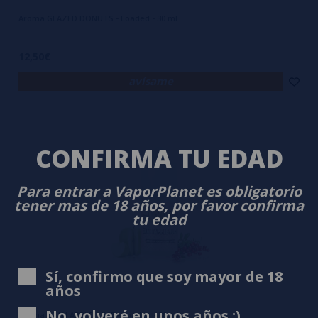
Aroma GLAZED DONUTS - Loaded - 30 ml
12,50€
avísame
CONFIRMA TU EDAD
Para entrar a VaporPlanet es obligatorio
tener mas de 18 años, por favor confirma
tu edad
Sí, confirmo que soy mayor de 18
años
No, volveré en unos años ;)
Aroma CRAN APPLE JUICE - Loaded - 30 ml