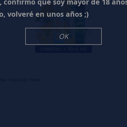
í, confirmo que soy mayor de 18 año
o, volveré en unos años ;)
OK
izee + VG FAST 70ML