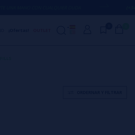
 CON CUALQUIER DUDA
(+34) 674 656 09
0
0
ND
¡Ofertas!
OUTLET
FILLS
ORDERNAR Y FILTRAR