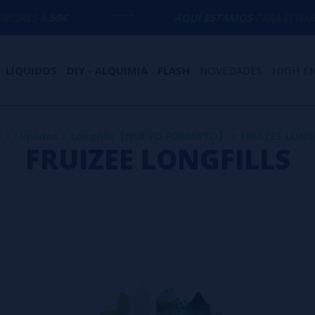
AQUÍ ESTAMOS
PARA ECHARTE UNA MANO
LÍQUIDOS
DIY - ALQUIMIA
FLASH
NOVEDADES
HIGH E
o
>
Líquidos
>
Longfills【NUEVO FORMATO】
>
FRUIZEE LONG
FRUIZEE LONGFILLS