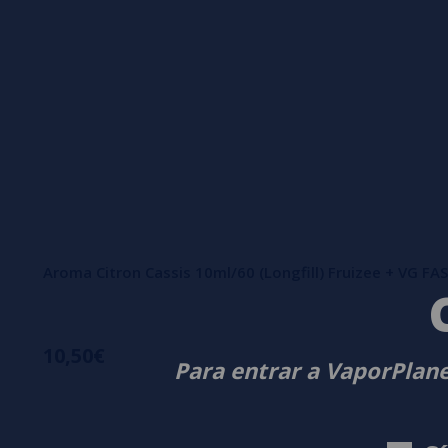
Aroma Citron Cassis 10ml/60 (Longfill) Fruizee + VG F
10,50€
Para entrar a VaporPlane