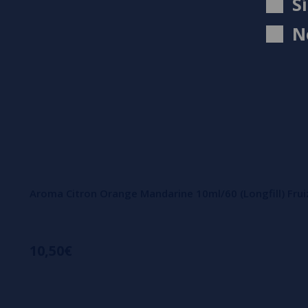
S
N
Aroma Citron Orange Mandarine 10ml/60 (Longfill) Fru
10,50€