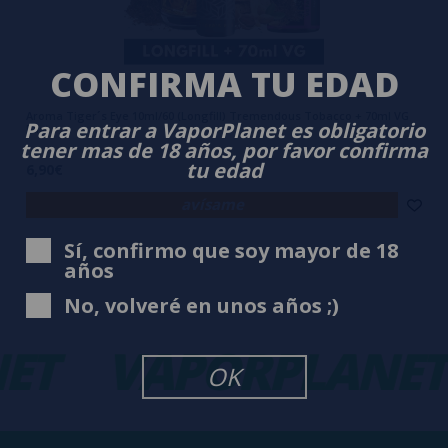
CONFIRMA TU EDAD
Aroma Tiger´s Eye 10ml/60 (Longfill) Tremendous Tobacco + 70ml VG
Para entrar a VaporPlanet es obligatorio
Fast
tener mas de 18 años, por favor confirma
tu edad
6,90€
avísame
Sí, confirmo que soy mayor de 18
años
No, volveré en unos años ;)
ET
VAPORPLANET
OK