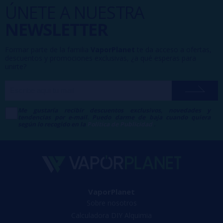
ÚNETE A NUESTRA
NEWSLETTER
Formar parte de la familia
VaporPlanet
te da acceso a ofertas,
descuentos y promociones exclusivas, ¿a qué esperas para
unirte?
Me gustaría recibir descuentos exclusivos, novedades y
tendencias por e-mail. Puedo darme de baja cuando quiera
según lo recogido en la
Política de Publicidad
.
VaporPlanet
Sobre nosotros
Calculadora DIY Alquimia