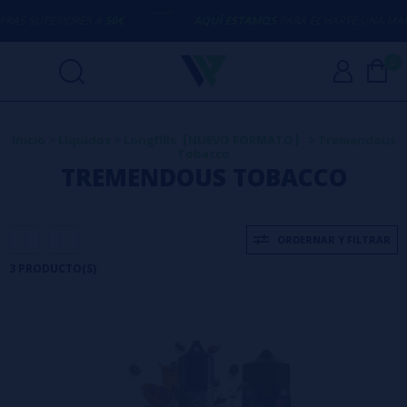
S SUPERIORES A
50€
AQUÍ ESTAMOS
PARA ECHARTE UNA MANO
0
Inicio
>
Líquidos
>
Longfills【NUEVO FORMATO】
>
Tremendous
Tobacco
TREMENDOUS TOBACCO
ORDERNAR Y FILTRAR
3 PRODUCTO(S)