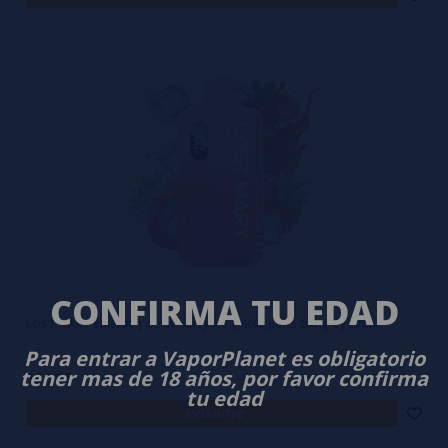
CONFIRMA TU EDAD
LOST MARY BM6000 | Strawberry Ice | 6000 puffs 20mg by ElfBar
Para entrar a VaporPlanet es obligatorio
tener mas de 18 años, por favor confirma
16,90€
tu edad
avísame