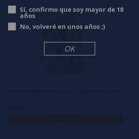
Sí, confirmo que soy mayor de 18
años
No, volveré en unos años ;)
OK
LOST MARY BM6000 | Banana Volcano | 6000 puffs 20mg by ElfBar
16,90€
avísame