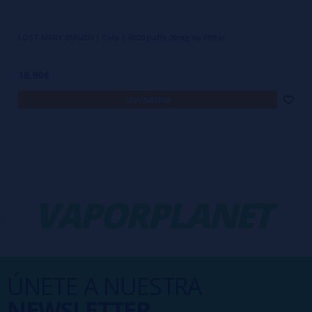
LOST MARY BM6000 | Cola | 6000 puffs 20mg by ElfBar
16,90€
avísame
VAPORPLANET
V
ÚNETE A NUESTRA
NEWSLETTER