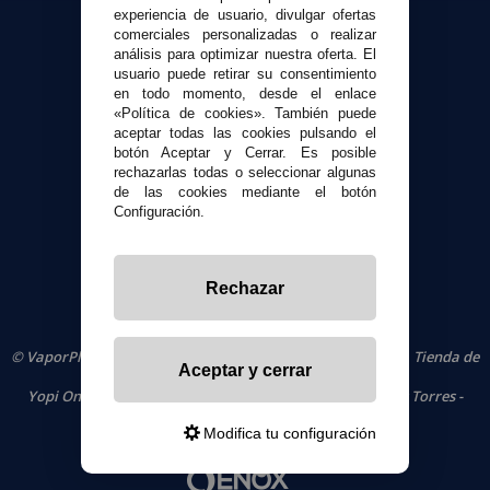
experiencia de usuario, divulgar ofertas
Envíos y devoluciones
comerciales personalizadas o realizar
Formas de pago
análisis para optimizar nuestra oferta. El
usuario puede retirar su consentimiento
Contacto
en todo momento, desde el enlace
«Política de cookies». También puede
aceptar todas las cookies pulsando el
Seguridad y Privacidad
botón Aceptar y Cerrar. Es posible
Términos y condiciones de uso
rechazarlas todas o seleccionar algunas
Política de privacidad
de las cookies mediante el botón
Configuración.
Política de cookies
Rechazar
© VaporPlanet.es
|
Comprar Cigarrillos Electrónicos
|
Tienda de
Aceptar y cerrar
Cigarrillos Electrónicos
Yopi Online SL CIF: B90451832
|
Centro Comercial Las Torres -
Local 26 - 41400 Écija (Sevilla) - 674 656 090
Modifica tu configuración