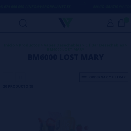
56 090 / INFO@VAPORPLANET.ES
ENVÍO GRATIS
EN COMPRAS SUP
0
Inicio
>
Productos
>
Vapes Desechables
>
Elf Bar Desechables
>
BM6000 LOST MARY
BM6000 LOST MARY
ORDERNAR Y FILTRAR
20 PRODUCTO(S)