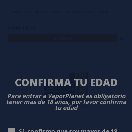
→ Batería 20700 2800mAh 35A 3,7V - MXJO (1ud y Pack de 2uds)
Desde 10,95€
avísame
CONFIRMA TU EDAD
Para entrar a VaporPlanet es obligatorio
tener mas de 18 años, por favor confirma
tu edad
Sí, confirmo que soy mayor de 18