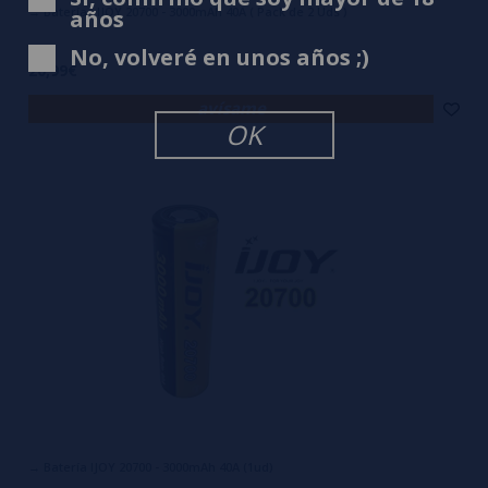
→ Baterías IJOY 20700 - 3000mAh 40A ( Pack de 2 Uds )
años
No, volveré en unos años ;)
20,99€
avísame
OK
→ Batería IJOY 20700 - 3000mAh 40A (1ud)