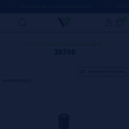
(+34) 674 656 090 / INFO@VAPORPLANET.ES
ENVÍO GRAT
0
Inicio
>
Productos
>
Accesorios
>
20700
20700
ORDERNAR Y FILTRAR
9 PRODUCTO(S)