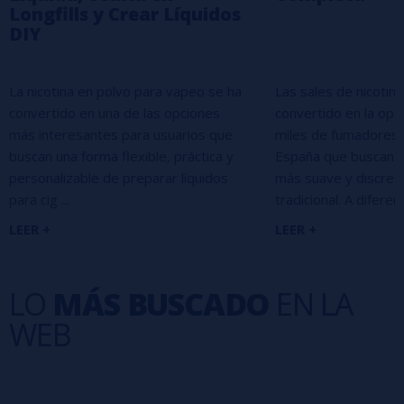
Longfills y Crear Líquidos
DIY
La nicotina en polvo para vapeo se ha
Las sales de nicotin
convertido en una de las opciones
convertido en la opc
más interesantes para usuarios que
miles de fumadores 
buscan una forma flexible, práctica y
España que buscan u
personalizable de preparar líquidos
más suave y discreta 
para cig ...
tradicional. A diferenc 
LEER +
LEER +
LO
MÁS BUSCADO
EN LA
WEB
Sales de nicotina
Pods
Liquidos