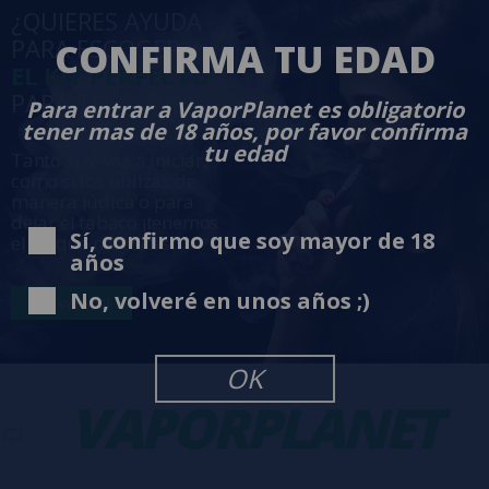
¿QUIERES AYUDA
PARA ESCOGER
CONFIRMA TU EDAD
EL KIT PERFECTO
PARA TI?
Para entrar a VaporPlanet es obligatorio
tener mas de 18 años, por favor confirma
tu edad
Tanto si te vas a iniciar,
como si los utilizas de
manera lúdica o para
dejar el tabaco ¡tenemos
Sí, confirmo que soy mayor de 18
el kit que necesitas!
años
No, volveré en unos años ;)
ok, vamos!
OK
VAPORPLANET