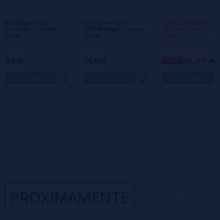
EZ Dripper Bottle
EZ Dripper Bottle
Xros 5 Vaporesso + 2
15/30/50ml Thunder
80/100/120ml Thunder
Nic Salts 10ml 20mg 
Cloud
Cloud
Regalo
6,90€
10,50€
29,90€
-31%
43,2
comprar
comprar
comprar
¡OFERTAS!
HIGH END
Ver todo
PROXIMAMENTE