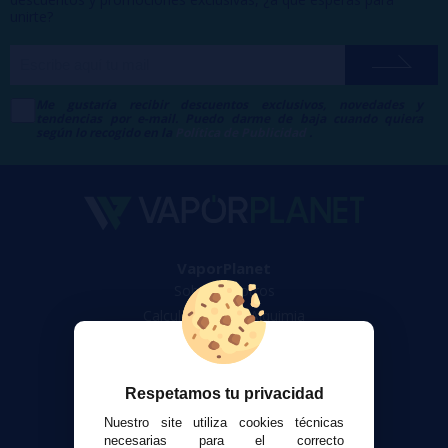
unirte?
Me gustaría recibir descuentos exclusivos, novedades y
tendencias por e-mail. Puedo darme de baja cuando quiera
según lo recogido en la
Política de Publicidad
.
VaporPlanet
Sobre nosotros
Calculadora DIY Alquimia
Contacto
Atención al cliente
Respetamos tu privacidad
Envíos y devoluciones
Nuestro site utiliza cookies técnicas
Formas de pago
necesarias para el correcto