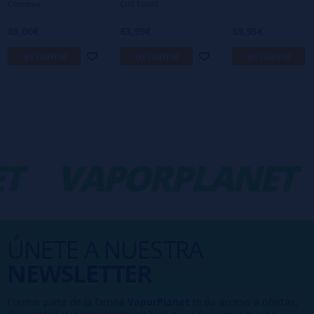
Ohmboy
CUSTOMS
65,00€
63,99€
69,95€
avísame
avísame
avísame
T
VAPORPLANET
ÚNETE A NUESTRA
NEWSLETTER
Formar parte de la familia
VaporPlanet
te da acceso a ofertas,
descuentos y promociones exclusivas, ¿a qué esperas para