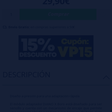
29,90€
personal de vapeo con el mínimo esfuerzo posible. ¡El diseño modular
Comprar
del DotAIO X llevará tu viaje de vapeo al siguiente nivel!
Envío Gratis:
en compras superiores a 50€
DESCRIPCIÓN
Diseño a presión para una adaptación rápida
El módulo adaptador DotAIO X Boro está diseñado para ser
sencillo y cuenta con un mecanismo de encaje que permite
una conexión rápida y segura a sus tanques de boro. ¡Este