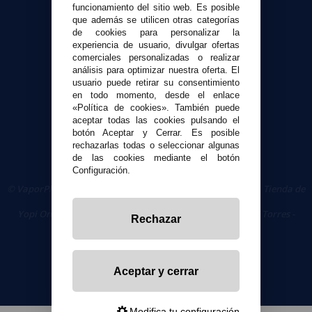
funcionamiento del sitio web. Es posible
Contacto
que además se utilicen otras categorías
de cookies para personalizar la
experiencia de usuario, divulgar ofertas
Seguridad y Privacidad
comerciales personalizadas o realizar
Términos y condiciones de uso
análisis para optimizar nuestra oferta. El
Política de privacidad
usuario puede retirar su consentimiento
en todo momento, desde el enlace
Política de cookies
«Política de cookies». También puede
aceptar todas las cookies pulsando el
botón Aceptar y Cerrar. Es posible
rechazarlas todas o seleccionar algunas
de las cookies mediante el botón
Configuración.
© VaporPlanet.es
|
Comprar Cigarrillos Electrónicos
|
Tienda de
Cigarrillos Electrónicos
Yopi Online SL CIF: B90451832
|
Centro Comercial Las Torres -
Rechazar
Local 26 - 41400 Écija (Sevilla) - 674 656 090
Aceptar y cerrar
Modifica tu configuración