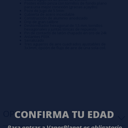
Postes estilo pinza con tornillos de fondo plano
para una mejor conexión (gracias a JayBo)
Pozo de Jugo de 5.5mm
Cubierta de acero inoxidable
Construcción de aluminio anodizado
Drip de gran calibre
Destornillador hexagonal de 1,5 mm, tornillos
hexagonales y juntas tóricas de repuesto.
Pin de contacto de latón chapado en oro de 24k
Aislantes PEEK
Serializado
Tres agujeros de aire cuadrados ajustables de
3x3mm, opción de flujo de aire de una sola coil.
OPINIONES
(0)
CONFIRMA TU EDAD
Para entrar a VaporPlanet es obligatorio