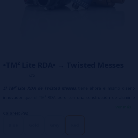
•TM² Lite RDA• → Twisted Messes
0/5
El TM² Lite RDA de Twisted Messes
, tiene ahora el mismo diseño
innovador que el TM² RDA pero con una construcción de aluminio
anodizado que es a la vez ligera y hermosa. Tras el gran éxito de la
ver más...
Colores:
Red
RDA original de Twisted Messes, y en colaboración con el famoso
JayBo, ahora han introducido el Twisted Messes Squared. El original
Blue
Gold
Grey
Red
Twisted messes presentaba una construcción masiva e intrincada,