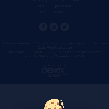
Política de privacidad
Política de cookies
© VaporPlanet.es
|
Comprar Cigarrillos Electrónicos
|
Tienda de
Cigarrillos Electrónicos
Yopi Online SL CIF: B90451832
|
Centro Comercial Las Torres -
Local 26 - 41400 Écija (Sevilla) - 674 656 090