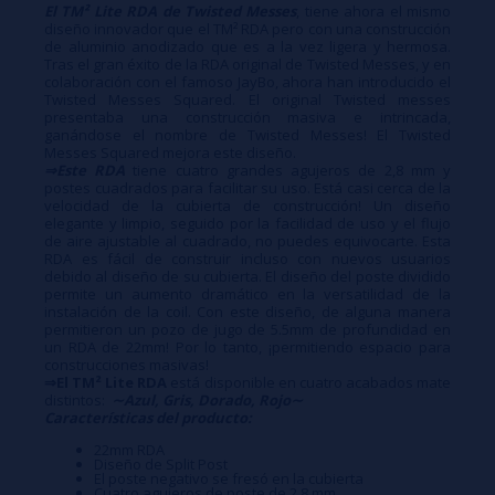
El TM² Lite RDA de Twisted Messes
, tiene ahora el mismo
diseño innovador que el TM² RDA pero con una construcción
de aluminio anodizado que es a la vez ligera y hermosa.
Tras el gran éxito de la RDA original de Twisted Messes, y en
colaboración con el famoso JayBo, ahora han introducido el
Twisted Messes Squared. El original Twisted messes
presentaba una construcción masiva e intrincada,
ganándose el nombre de Twisted Messes! El Twisted
Messes Squared mejora este diseño.
⇒Este RDA
tiene cuatro grandes agujeros de 2,8 mm y
postes cuadrados para facilitar su uso. Está casi cerca de la
velocidad de la cubierta de construcción! Un diseño
elegante y limpio, seguido por la facilidad de uso y el flujo
de aire ajustable al cuadrado, no puedes equivocarte. Esta
RDA es fácil de construir incluso con nuevos usuarios
debido al diseño de su cubierta. El diseño del poste dividido
permite un aumento dramático en la versatilidad de la
instalación de la coil. Con este diseño, de alguna manera
permitieron un pozo de jugo de 5.5mm de profundidad en
un RDA de 22mm! Por lo tanto, ¡permitiendo espacio para
construcciones masivas!
⇒El TM² Lite RDA
está disponible en cuatro acabados mate
distintos:
∼Azul, Gris, Dorado, Rojo∼
Características del producto:
22mm RDA
Diseño de Split Post
El poste negativo se fresó en la cubierta
Cuatro agujeros de poste de 2,8 mm