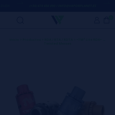
DA
(+34) 674 656 090 / INFO@VAPORPLANET.ES
ENV
0
Inicio
>
Productos
>
RDA / RTA / RDTA
>
•TM² Lite RDA• →
Twisted Messes