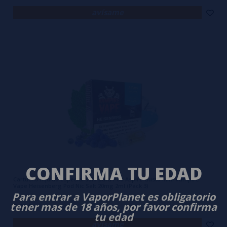
avísame
CONFIRMA TU EDAD
Cartucho líquido especial solo para Pod Aspire Gusto Mini Vampire
Vape Heisenberg Pod Nic Salt 20mg 2ml (Pack 3)
Para entrar a VaporPlanet es obligatorio
tener mas de 18 años, por favor confirma
5,90€
tu edad
avísame