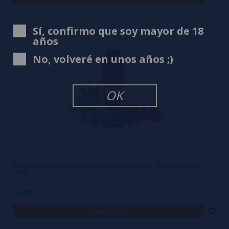
Sí, confirmo que soy mayor de 18
años
No, volveré en unos años ;)
OK
BLOOD SUKKA Líquido con Sales de Nicotina 10ml - 20mg - Vampire
Vape
5,00€
avísame