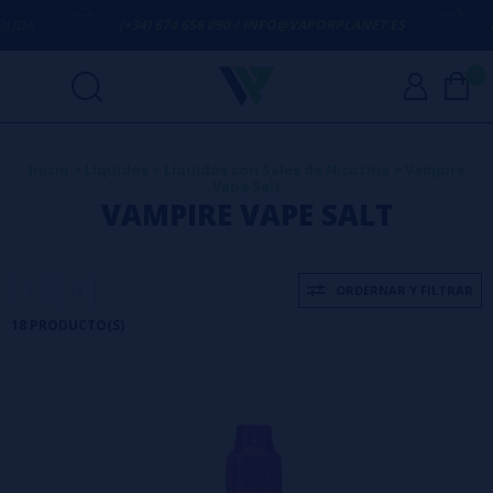
(+34) 674 656 090 / INFO@VAPORPLANET.ES
ENVÍO G
0
Inicio
>
Líquidos
>
Líquidos con Sales de Nicotina
>
Vampire
Vape Salt
VAMPIRE VAPE SALT
ORDERNAR Y FILTRAR
18 PRODUCTO(S)