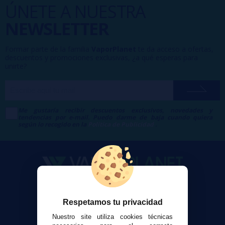
ÚNETE A NUESTRA
NEWSLETTER
Formar parte de la familia
VaporPlanet
te da acceso a ofertas,
descuentos y promociones exclusivas, ¿a qué esperas para
unirte?
Me gustaría recibir descuentos exclusivos, novedades y
tendencias por e-mail. Puedo darme de baja cuando quiera
según lo recogido en la
Política de Publicidad
.
VaporPlanet
Respetamos tu privacidad
Sobre nosotros
Calculadora DIY Alquimia
Nuestro site utiliza cookies técnicas