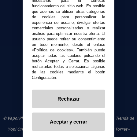
necesarias para el correcto
Contacto
funcionamiento del sitio web. Es posible
que además se utilicen otras categorías
de cookies para personalizar la
Atención al cliente
experiencia de usuario, divulgar ofertas
Envíos y devoluciones
comerciales personalizadas o realizar
Formas de pago
análisis para optimizar nuestra oferta. El
usuario puede retirar su consentimiento
Contacto
en todo momento, desde el enlace
«Política de cookies». También puede
aceptar todas las cookies pulsando el
Seguridad y Privacidad
botón Aceptar y Cerrar. Es posible
Términos y condiciones de uso
rechazarlas todas o seleccionar algunas
Política de privacidad
de las cookies mediante el botón
Configuración.
Política de cookies
Rechazar
© VaporPlanet.es
|
Comprar Cigarrillos Electrónicos
|
Tienda de
Aceptar y cerrar
Cigarrillos Electrónicos
Yopi Online SL CIF: B90451832
|
Centro Comercial Las Torres -
Local 26 - 41400 Écija (Sevilla) - 674 656 090