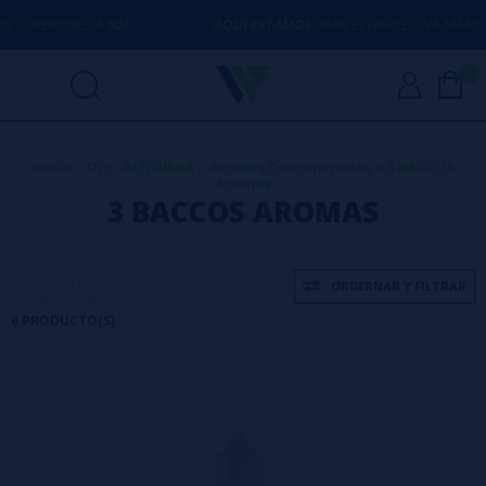
UPERIORES A
50€
AQUÍ ESTAMOS
PARA ECHARTE UNA MANO CO
0
Inicio
>
DIY - ALQUIMIA
>
Aromas Concentrados
>
3 BACCOS
Aromas
3 BACCOS AROMAS
ORDERNAR Y FILTRAR
6 PRODUCTO(S)