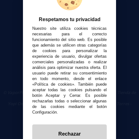
Formas de pago
Contacto
Respetamos tu privacidad
Nuestro site utiliza cookies técnicas
Seguridad y Privacidad
necesarias para el correcto
Términos y condiciones de uso
funcionamiento del sitio web. Es posible
Política de privacidad
que además se utilicen otras categorías
de cookies para personalizar la
Política de cookies
experiencia de usuario, divulgar ofertas
comerciales personalizadas o realizar
análisis para optimizar nuestra oferta. El
usuario puede retirar su consentimiento
en todo momento, desde el enlace
«Política de cookies». También puede
aceptar todas las cookies pulsando el
© VaporPlanet.es
|
Comprar Cigarrillos Electrónicos
|
Tienda de
botón Aceptar y Cerrar. Es posible
Cigarrillos Electrónicos
rechazarlas todas o seleccionar algunas
Yopi Online SL CIF: B90451832
|
Centro Comercial Las Torres -
de las cookies mediante el botón
Local 26 - 41400 Écija (Sevilla) - 674 656 090
Configuración.
Rechazar