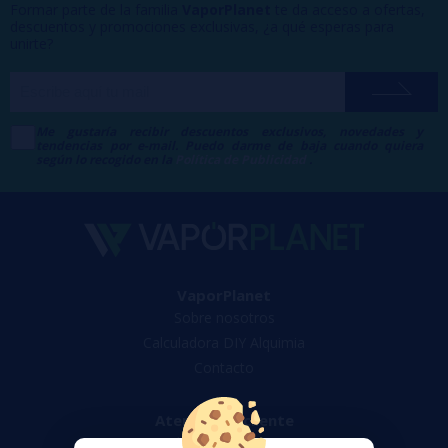
Formar parte de la familia
VaporPlanet
te da acceso a ofertas,
descuentos y promociones exclusivas, ¿a qué esperas para
unirte?
Me gustaría recibir descuentos exclusivos, novedades y
tendencias por e-mail. Puedo darme de baja cuando quiera
según lo recogido en la
Política de Publicidad
.
VaporPlanet
Sobre nosotros
Calculadora DIY Alquimia
Contacto
Atención al cliente
Envíos y devoluciones