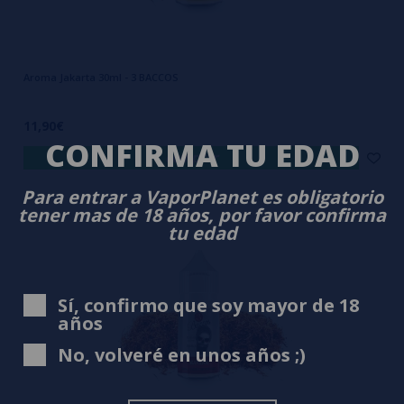
Aroma Jakarta 30ml - 3 BACCOS
11,90€
CONFIRMA TU EDAD
comprar
Para entrar a VaporPlanet es obligatorio
tener mas de 18 años, por favor confirma
tu edad
Sí, confirmo que soy mayor de 18
años
No, volveré en unos años ;)