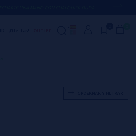
 MANO CON CUALQUIER DUDA
(+34) 674 
0
0
ND
¡Ofertas!
OUTLET
as
ORDERNAR Y FILTRAR