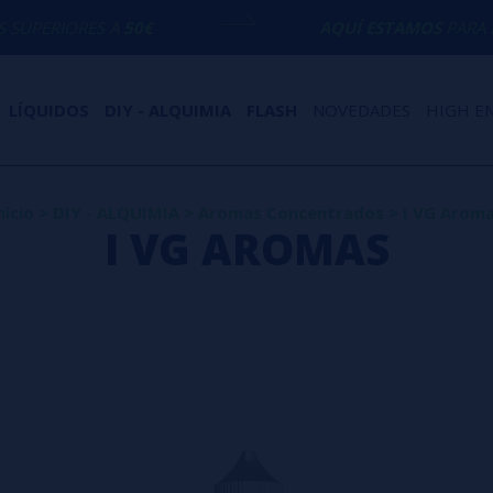
 A
50€
AQUÍ ESTAMOS
PARA ECHARTE UNA
LÍQUIDOS
DIY - ALQUIMIA
FLASH
NOVEDADES
HIGH E
nicio
>
DIY - ALQUIMIA
>
Aromas Concentrados
>
I VG Arom
I VG AROMAS