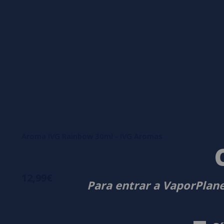
Aroma IVG Rainbow 30ml - IVG Aromas
12,99€
Para entrar a VaporPlane