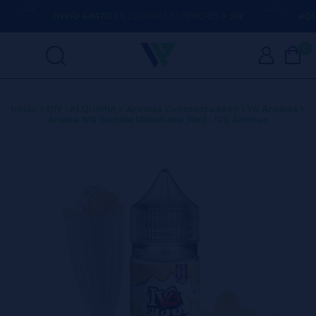
ENVÍO GRATIS
EN COMPRAS SUPERIORES A
50€
AQUÍ E
0
Inicio
>
DIY - ALQUIMIA
>
Aromas Concentrados
>
I VG Aromas
>
Aroma IVG Vainilla Milkshake 30ml - IVG Aromas