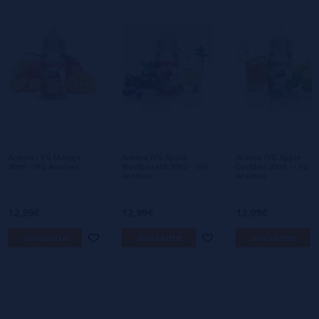
1 estrellas
0%
0/5
Sé el primero en dejar tu opinión
Escribe tu opinión sobre este producto
Aún no hay comentarios, ¿quieres ser el
primero en dejar uno? ¡Tu opinión nos
interesa!
Aroma I VG Mango
Aroma IVG Apple
Aroma IVG Apple
30ml - IVG Aromas
Blackurrant 30ml - IVG
Cocktail 30ml - I VG
Aromas
Aromas
12,99€
12,99€
12,99€
avísame
avísame
avísame