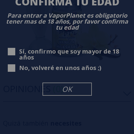
CONFIRMA TU EDAD
Para entrar a VaporPlanet es obligatorio
tener mas de 18 años, por favor confirma
tu edad
Sí, confirmo que soy mayor de 18
años
No, volveré en unos años ;)
OPINIONES
(0)
OK
5 estrellas
0%
4 estrellas
0%
Quizá también
necesites
3 estrellas
0%
2 estrellas
0%