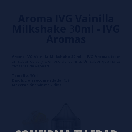
Aroma IVG Vainilla
Milkshake
3
0ml - IVG
Aromas
Aroma IVG Vainilla Milkshake 30 ml. - IVG Aromas
tiene
un sabor dulce y cremoso de vainilla. Un sabor que no te
cansarás de vapear!
Tamaño:
30ml
Disolución recomendada:
15%
Maceración:
mínimo 2 días