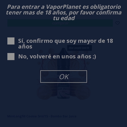
Para entrar a VaporPlanet es obligatorio
tener mas de 18 años, por favor confirma
3,50€
tu edad
comprar
Sí, confirmo que soy mayor de 18
años
No, volveré en unos años ;)
OK
MiniLongfill Cookie 5ml/15 - Bombo Bar Juice