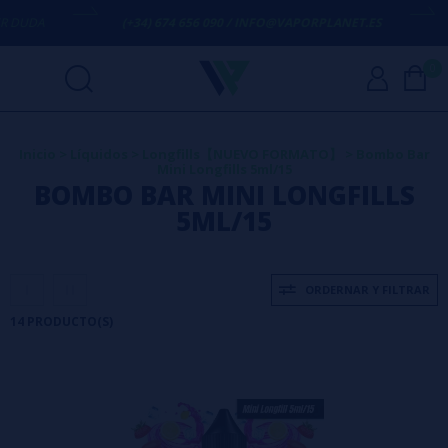
(+34) 674 656 090 / INFO@VAPORPLANET.ES
ENVÍO 
0
Inicio
>
Líquidos
>
Longfills【NUEVO FORMATO】
>
Bombo Bar
Mini Longfills 5ml/15
BOMBO BAR MINI LONGFILLS
5ML/15
ORDERNAR Y FILTRAR
14 PRODUCTO(S)