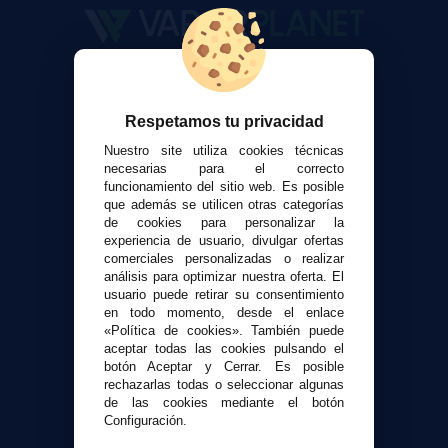
VaporPlanet
Sobre nosotros
Respetamos tu privacidad
Calculadora DIY Alquimia
Nuestro site utiliza cookies técnicas
Contacto
necesarias para el correcto
funcionamiento del sitio web. Es posible
Atención al cliente
que además se utilicen otras categorías
de cookies para personalizar la
Envíos y devoluciones
experiencia de usuario, divulgar ofertas
Formas de pago
comerciales personalizadas o realizar
Contacto
análisis para optimizar nuestra oferta. El
usuario puede retirar su consentimiento
en todo momento, desde el enlace
Seguridad y Privacidad
«Política de cookies». También puede
aceptar todas las cookies pulsando el
Términos y condiciones de uso
botón Aceptar y Cerrar. Es posible
Política de privacidad
rechazarlas todas o seleccionar algunas
Política de cookies
de las cookies mediante el botón
Configuración.