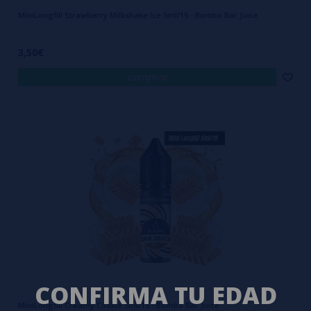
MiniLongfill Strawberry Milkshake Ice 5ml/15 - Bombo Bar Juice
3,50€
comprar
CONFIRMA TU EDAD
MiniLongfill Creamy Cookie 5ml/15 - Bombo Bar Juice