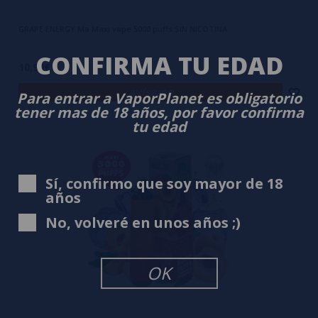
GRAPE ENERGY Ma Maxi vape 5000 puffs SIN NICOTINA
CONFIRMA TU EDAD
10,90€
avísame
Para entrar a VaporPlanet es obligatorio
tener mas de 18 años, por favor confirma
tu edad
Sí, confirmo que soy mayor de 18
años
No, volveré en unos años ;)
OK