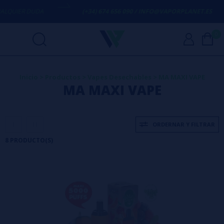
IER DUDA
(+34) 674 656 090 / INFO@VAPORPLANET.ES
0
Inicio
>
Productos
>
Vapes Desechables
>
MA MAXI VAPE
MA MAXI VAPE
ORDERNAR Y FILTRAR
8 PRODUCTO(S)