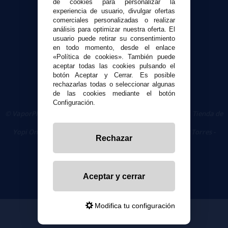
de cookies para personalizar la
Seguridad y Privacidad
experiencia de usuario, divulgar ofertas
comerciales personalizadas o realizar
Términos y condiciones de uso
análisis para optimizar nuestra oferta. El
Política de privacidad
usuario puede retirar su consentimiento
Política de cookies
en todo momento, desde el enlace
«Política de cookies». También puede
aceptar todas las cookies pulsando el
botón Aceptar y Cerrar. Es posible
rechazarlas todas o seleccionar algunas
de las cookies mediante el botón
Configuración.
© VaporPlanet.es
|
Comprar Cigarrillos Electrónicos
|
Tienda de
Cigarrillos Electrónicos
Yopi Online SL CIF: B90451832
|
Centro Comercial Las Torres -
Rechazar
Local 26 - 41400 Écija (Sevilla) - 674 656 090
Aceptar y cerrar
Modifica tu configuración