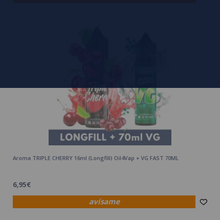
Aroma TRIPLE CHERRY 16ml (Longfill) Oil4Vap + VG FAST 70ML
6,95€
avísame