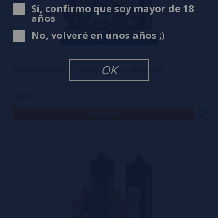
Sí, confirmo que soy mayor de 18
años
No, volveré en unos años ;)
OK
Aroma CROM 30ml/120 (Longfill) - Oil4Vap + 70ml VG Fast
9,90€
avísame