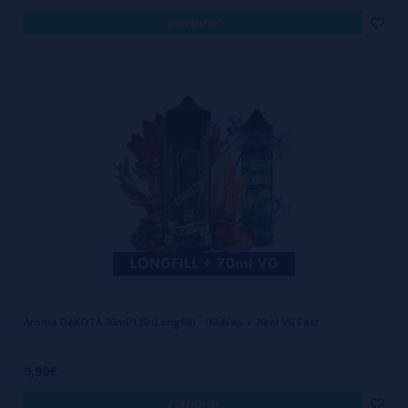
comprar
Aroma DAKOTA 30ml/120 (Longfill) - Oil4Vap + 70ml VG Fast
9,90€
comprar