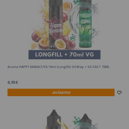
Aroma HAPPY MARACUYA 16ml (Longfill) Oil4Vap + VG FAST 70ML
6,95€
avísame