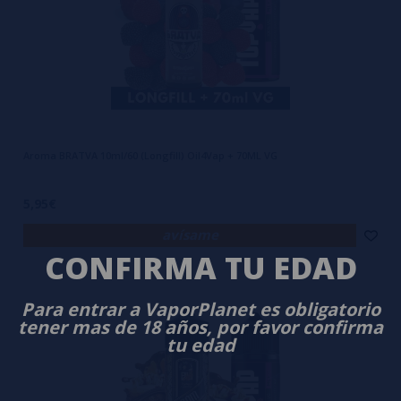
Aroma BRATVA 10ml/60 (Longfill) Oil4Vap + 70ML VG
5,95€
avísame
CONFIRMA TU EDAD
Para entrar a VaporPlanet es obligatorio
tener mas de 18 años, por favor confirma
tu edad