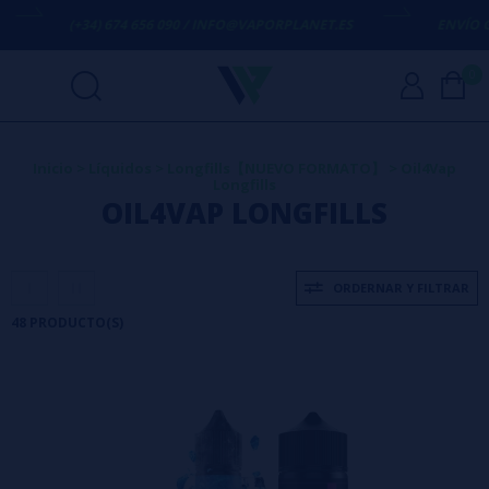
674 656 090 / INFO@VAPORPLANET.ES
ENVÍO GRATIS
EN COMPRA
0
Inicio
>
Líquidos
>
Longfills【NUEVO FORMATO】
>
Oil4Vap
Longfills
OIL4VAP LONGFILLS
ORDERNAR Y FILTRAR
48 PRODUCTO(S)