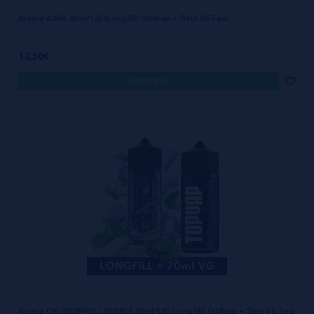
Aroma AURA 30ml/120 (Longfill) Oil4Vap + 70ml VG Fast
12,50€
comprar
Aroma CHLOROPHYLL BUBBLE 30ml/120 (Longfill) Oil4Vap + 70ml VG Fast