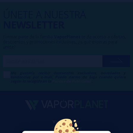
ÚNETE A NUESTRA
NEWSLETTER
Formar parte de la familia
VaporPlanet
te da acceso a ofertas,
descuentos y promociones exclusivas, ¿a qué esperas para
unirte?
Me gustaría recibir descuentos exclusivos, novedades y
tendencias por e-mail. Puedo darme de baja cuando quiera
según lo recogido en la
Política de Publicidad
.
VaporPlanet
Sobre nosotros