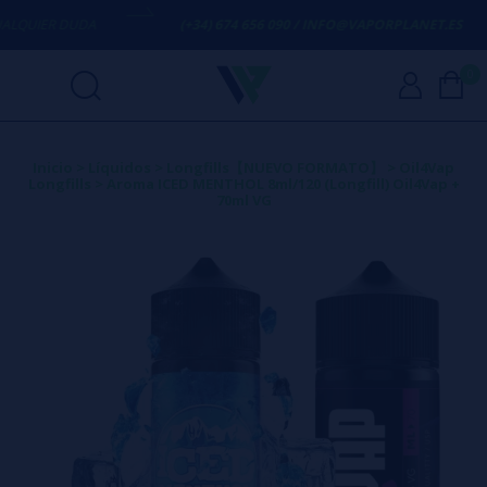
UIER DUDA
(+34) 674 656 090 / INFO@VAPORPLANET.ES
0
Inicio
>
Líquidos
>
Longfills【NUEVO FORMATO】
>
Oil4Vap
Longfills
>
Aroma ICED MENTHOL 8ml/120 (Longfill) Oil4Vap +
70ml VG