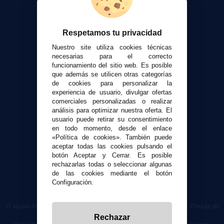
Calculadora DIY Alquimia
Contacto
Respetamos tu privacidad
Atención al cliente
Nuestro site utiliza cookies técnicas
Envíos y devoluciones
necesarias para el correcto
funcionamiento del sitio web. Es posible
Formas de pago
que además se utilicen otras categorías
Contacto
de cookies para personalizar la
experiencia de usuario, divulgar ofertas
comerciales personalizadas o realizar
Seguridad y Privacidad
análisis para optimizar nuestra oferta. El
Términos y condiciones de uso
usuario puede retirar su consentimiento
Política de privacidad
en todo momento, desde el enlace
«Política de cookies». También puede
Política de cookies
aceptar todas las cookies pulsando el
botón Aceptar y Cerrar. Es posible
rechazarlas todas o seleccionar algunas
de las cookies mediante el botón
Configuración.
© VaporPlanet.es
|
Comprar Cigarrillos Electrónicos
|
Tienda de
Cigarrillos Electrónicos
Rechazar
Yopi Online SL CIF: B90451832
|
Centro Comercial Las Torres -