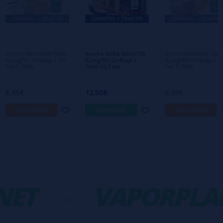
Aún no hay comentarios, ¿quieres ser el
primero en dejar uno? ¡Tu opinión nos
interesa!
Aroma ARCHAON 16ml
Aroma AURA 30ml/120
Aroma BANSHEE 16m
(Longfill) Oil4Vap + VG
(Longfill) Oil4Vap +
(Longfill) Oil4Vap + V
FAST 70ML
70ml VG Fast
FAST 70ML
6,95€
12,50€
6,95€
avísame
comprar
avísame
ET
-
VAPORPLAN